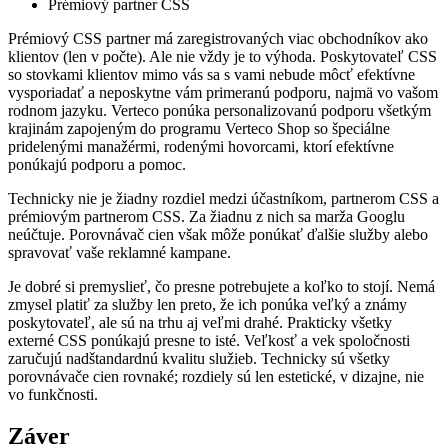
Prémiový partner CSS
Prémiový CSS partner má zaregistrovaných viac obchodníkov ako
klientov (len v počte). Ale nie vždy je to výhoda. Poskytovateľ CSS
so stovkami klientov mimo vás sa s vami nebude môcť efektívne
vysporiadať a neposkytne vám primeranú podporu, najmä vo vašom
rodnom jazyku. Verteco ponúka personalizovanú podporu všetkým
krajinám zapojeným do programu Verteco Shop so špeciálne
pridelenými manažérmi, rodenými hovorcami, ktorí efektívne
ponúkajú podporu a pomoc.
Technicky nie je žiadny rozdiel medzi účastníkom, partnerom CSS a
prémiovým partnerom CSS. Za žiadnu z nich sa marža Googlu
neúčtuje. Porovnávač cien však môže ponúkať ďalšie služby alebo
spravovať vaše reklamné kampane.
Je dobré si premyslieť, čo presne potrebujete a koľko to stojí. Nemá
zmysel platiť za služby len preto, že ich ponúka veľký a známy
poskytovateľ, ale sú na trhu aj veľmi drahé. Prakticky všetky
externé CSS ponúkajú presne to isté. Veľkosť a vek spoločnosti
zaručujú nadštandardnú kvalitu služieb. Technicky sú všetky
porovnávače cien rovnaké; rozdiely sú len estetické, v dizajne, nie
vo funkčnosti.
Záver