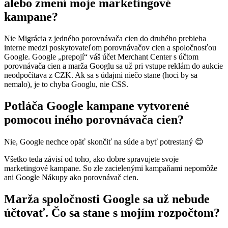
alebo zmení moje marketingové
kampane?
Nie Migrácia z jedného porovnávača cien do druhého prebieha
interne medzi poskytovateľom porovnávačov cien a spoločnosťou
Google. Google „prepojí“ váš účet Merchant Center s účtom
porovnávača cien a marža Googlu sa už pri vstupe reklám do aukcie
neodpočítava z CZK. Ak sa s údajmi niečo stane (hoci by sa
nemalo), je to chyba Googlu, nie CSS.
Potláča Google kampane vytvorené
pomocou iného porovnávača cien?
Nie, Google nechce opäť skončiť na súde a byť potrestaný 😊
Všetko teda závisí od toho, ako dobre spravujete svoje
marketingové kampane. So zle zacielenými kampaňami nepomôže
ani Google Nákupy ako porovnávač cien.
Marža spoločnosti Google sa už nebude
účtovať. Čo sa stane s mojím rozpočtom?