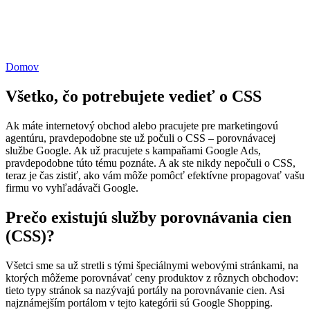
Domov
Všetko, čo potrebujete vedieť o CSS
Ak máte internetový obchod alebo pracujete pre marketingovú
agentúru, pravdepodobne ste už počuli o CSS – porovnávacej
službe Google. Ak už pracujete s kampaňami Google Ads,
pravdepodobne túto tému poznáte. A ak ste nikdy nepočuli o CSS,
teraz je čas zistiť, ako vám môže pomôcť efektívne propagovať vašu
firmu vo vyhľadávači Google.
Prečo existujú služby porovnávania cien
(CSS)?
Všetci sme sa už stretli s tými špeciálnymi webovými stránkami, na
ktorých môžeme porovnávať ceny produktov z rôznych obchodov:
tieto typy stránok sa nazývajú portály na porovnávanie cien. Asi
najznámejším portálom v tejto kategórii sú Google Shopping.