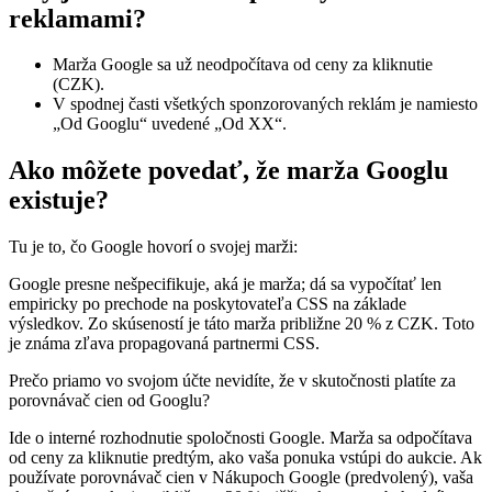
reklamami?
Marža Google sa už neodpočítava od ceny za kliknutie
(CZK).
V spodnej časti všetkých sponzorovaných reklám je namiesto
„Od Googlu“ uvedené „Od XX“.
Ako môžete povedať, že marža Googlu
existuje?
Tu je to, čo Google hovorí o svojej marži:
Google presne nešpecifikuje, aká je marža; dá sa vypočítať len
empiricky po prechode na poskytovateľa CSS na základe
výsledkov. Zo skúseností je táto marža približne 20 % z CZK. Toto
je známa zľava propagovaná partnermi CSS.
Prečo priamo vo svojom účte nevidíte, že v skutočnosti platíte za
porovnávač cien od Googlu?
Ide o interné rozhodnutie spoločnosti Google. Marža sa odpočítava
od ceny za kliknutie predtým, ako vaša ponuka vstúpi do aukcie. Ak
používate porovnávač cien v Nákupoch Google (predvolený), vaša