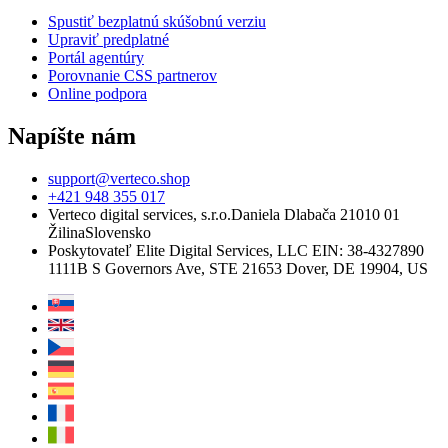
Spustiť bezplatnú skúšobnú verziu
Upraviť predplatné
Portál agentúry
Porovnanie CSS partnerov
Online podpora
Napíšte nám
support@verteco.shop
+421 948 355 017
Verteco digital services, s.r.o.
Daniela Dlabača 21
010 01
Žilina
Slovensko
Poskytovateľ
Elite Digital Services, LLC
EIN: 38-4327890
1111B S Governors Ave, STE 21653
Dover, DE 19904, US