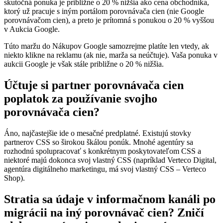
skutočná ponuka je približne o 20 % nižšia ako cena obchodníka,
ktorý už pracuje s iným portálom porovnávača cien (nie Google
porovnávačom cien), a preto je prítomná s ponukou o 20 % vyššou
v Aukcia Google.
Túto maržu do Nákupov Google samozrejme platíte len vtedy, ak
niekto klikne na reklamu (ak nie, marža sa neúčtuje). Vaša ponuka v
aukcii Google je však stále približne o 20 % nižšia.
Účtuje si partner porovnávača cien
poplatok za používanie svojho
porovnávača cien?
Áno, najčastejšie ide o mesačné predplatné. Existujú stovky
partnerov CSS so širokou škálou ponúk. Mnohé agentúry sa
rozhodnú spolupracovať s konkrétnym poskytovateľom CSS a
niektoré majú dokonca svoj vlastný CSS (napríklad Verteco Digital,
agentúra digitálneho marketingu, má svoj vlastný CSS – Verteco
Shop).
Stratia sa údaje v informačnom kanáli po
migrácii na iný porovnávač cien? Zničí