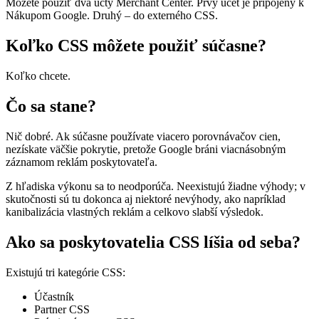
Môžete použiť dva účty Merchant Center. Prvý účet je pripojený k
Nákupom Google. Druhý – do externého CSS.
Koľko CSS môžete použiť súčasne?
Koľko chcete.
Čo sa stane?
Nič dobré. Ak súčasne používate viacero porovnávačov cien,
nezískate väčšie pokrytie, pretože Google bráni viacnásobným
záznamom reklám poskytovateľa.
Z hľadiska výkonu sa to neodporúča. Neexistujú žiadne výhody; v
skutočnosti sú tu dokonca aj niektoré nevýhody, ako napríklad
kanibalizácia vlastných reklám a celkovo slabší výsledok.
Ako sa poskytovatelia CSS líšia od seba?
Existujú tri kategórie CSS:
Účastník
Partner CSS