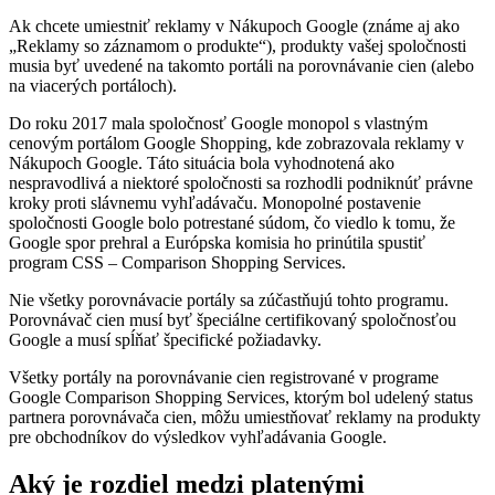
Ak chcete umiestniť reklamy v Nákupoch Google (známe aj ako
„Reklamy so záznamom o produkte“), produkty vašej spoločnosti
musia byť uvedené na takomto portáli na porovnávanie cien (alebo
na viacerých portáloch).
Do roku 2017 mala spoločnosť Google monopol s vlastným
cenovým portálom Google Shopping, kde zobrazovala reklamy v
Nákupoch Google. Táto situácia bola vyhodnotená ako
nespravodlivá a niektoré spoločnosti sa rozhodli podniknúť právne
kroky proti slávnemu vyhľadávaču. Monopolné postavenie
spoločnosti Google bolo potrestané súdom, čo viedlo k tomu, že
Google spor prehral a Európska komisia ho prinútila spustiť
program CSS – Comparison Shopping Services.
Nie všetky porovnávacie portály sa zúčastňujú tohto programu.
Porovnávač cien musí byť špeciálne certifikovaný spoločnosťou
Google a musí spĺňať špecifické požiadavky.
Všetky portály na porovnávanie cien registrované v programe
Google Comparison Shopping Services, ktorým bol udelený status
partnera porovnávača cien, môžu umiestňovať reklamy na produkty
pre obchodníkov do výsledkov vyhľadávania Google.
Aký je rozdiel medzi platenými