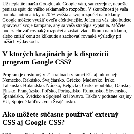
Už neplatíte maržu Googlu, ale Google vám, samozrejme, nepošle
peniaze späť do vášho reklamného rozpočtu. V skutočnosti je vaša
ponuka automaticky o 20 % vyššia a svoj rozpočet na reklamy
Google môžete využiť oveľa efektívnejšie. Je len na vás, ako budete
spravovať svoje kampane, aby sa vaša stratégia vyplatila. Môžete
buď zachovať rovnaký rozpočet a získať viac kliknutí na reklamu,
alebo znížiť cenu za kliknutie a zachovať rovnaké výsledky pri
nižších výdavkoch.
V ktorých krajinách je k dispozícii
program Google CSS?
Program je dostupný v 21 krajinách v rámci EÚ aj mimo nej:
Nemecko, Rakúsko, Švajčiarsko, Grécko, Maďarsko, Írsko,
Taliansko, Holandsko, Nórsko, Belgicko, Česká republika, Dánsko,
Fínsko, Francúzsko, Poľsko, Portugalsko, Rumunsko, Slovensko,
Španielsko, Švédsko a Spojené kráľovstvo. Takže v podstate krajiny
EÚ, Spojené kráľovstvo a Švajčiarsko.
Ako môžete súčasne používať externý
CSS aj Google CSS?