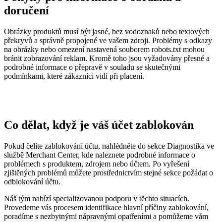
doručení
Obrázky produktů musí být jasné, bez vodoznaků nebo textových
překryvů a správně propojené ve vašem zdroji. Problémy s odkazy
na obrázky nebo omezení nastavená souborem robots.txt mohou
bránit zobrazování reklam. Kromě toho jsou vyžadovány přesné a
podrobné informace o přepravě v souladu se skutečnými
podmínkami, které zákazníci vidí při placení.
Co dělat, když je váš účet zablokován
Pokud čelíte zablokování účtu, nahlédněte do sekce Diagnostika ve
službě Merchant Center, kde naleznete podrobné informace o
problémech s produktem, zdrojem nebo účtem. Po vyřešení
zjištěných problémů můžete prostřednictvím stejné sekce požádat o
odblokování účtu.
Náš tým nabízí specializovanou podporu v těchto situacích.
Provedeme vás procesem identifikace hlavní příčiny zablokování,
poradíme s nezbytnými nápravnými opatřeními a pomůžeme vám