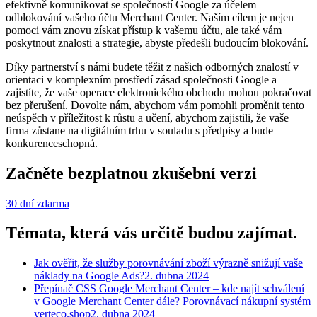
efektivně komunikovat se společností Google za účelem
odblokování vašeho účtu Merchant Center. Naším cílem je nejen
pomoci vám znovu získat přístup k vašemu účtu, ale také vám
poskytnout znalosti a strategie, abyste předešli budoucím blokování.
Díky partnerství s námi budete těžit z našich odborných znalostí v
orientaci v komplexním prostředí zásad společnosti Google a
zajistíte, že vaše operace elektronického obchodu mohou pokračovat
bez přerušení. Dovolte nám, abychom vám pomohli proměnit tento
neúspěch v příležitost k růstu a učení, abychom zajistili, že vaše
firma zůstane na digitálním trhu v souladu s předpisy a bude
konkurenceschopná.
Začněte bezplatnou zkušební verzi
30 dní zdarma
Témata, která vás určitě budou zajímat.
Jak ověřit, že služby porovnávání zboží výrazně snižují vaše
náklady na Google Ads?
2. dubna 2024
Přepínač CSS Google Merchant Center – kde najít schválení
v Google Merchant Center dále? Porovnávací nákupní systém
verteco.shop
2. dubna 2024