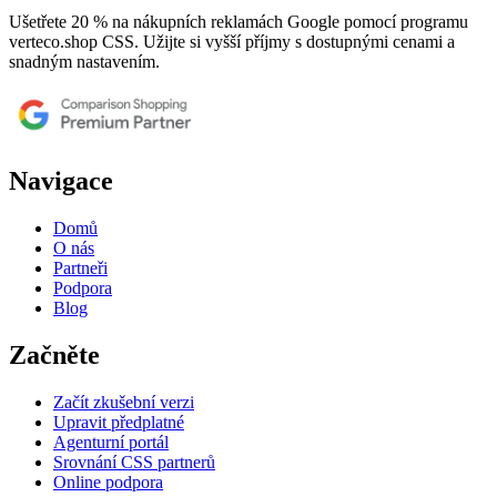
Ušetřete 20 % na nákupních reklamách Google pomocí programu
verteco.shop CSS. Užijte si vyšší příjmy s dostupnými cenami a
snadným nastavením.
Navigace
Domů
O nás
Partneři
Podpora
Blog
Začněte
Začít zkušební verzi
Upravit předplatné
Agenturní portál
Srovnání CSS partnerů
Online podpora