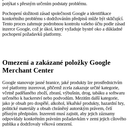
potýkat s přesným určením podstaty problému.
Pochopení složitosti zásad společnosti Google a identifikace
konkrétního problému s dodržováním předpisů může být skličující.
Tento proces zahrnuje podrobnou kontrolu vašeho účtu podle zásad
inzerce Google, což je úkol, který vyžaduje bystré oko a důkladné
pochopení požadavků platformy.
Omezení a zakázané položky Google
Merchant Center
Google stanovuje jasné hranice, jaké produkty lze prostřednictvím
své platformy inzerovat, přičemž zcela zakazuje určité kategorie,
včetně padělaného zboží, zbraní, výbušnin, drog, tabáku a softwaru
určeného k hackerství nebo podvodům. Mezitím další kategorie,
jako je obsah pro dospělé, alkohol, lékařské produkty, hazardní hry,
politické materiály a obsah chráněný autorským právem, čelí
přísným předpisům. Inzerenti musí zajistit, aby jejich záznamy
odpovídaly konkrétním právním požadavkům v zemi jejich cílového
publika a dodržovaly věková omezení.