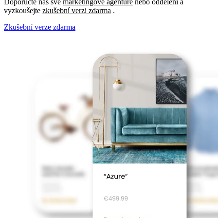
Doporučte nás své
marketingové agentuře
nebo oddělení a
vyzkoušejte
zkušební verzi zdarma
.
Zkušební verze zdarma