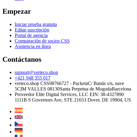
Empezar
Iniciar prueba gratuita
Editar suscripción
Portal de agencia
Comparación de socios CSS
Asistencia en línea
Contáctanos
support@verteco.shop
+421 948 355 017
verteco.shop CSS
98766727 - Packeta
C/ Banús s/n, nave
5
CIM VALLES 08130
Santa Perpetua de Mogoda
Barcelona
Proveedor
Elite Digital Services, LLC
EIN: 38-4327890
1111B S Governors Ave, STE 21653
Dover, DE 19904, US