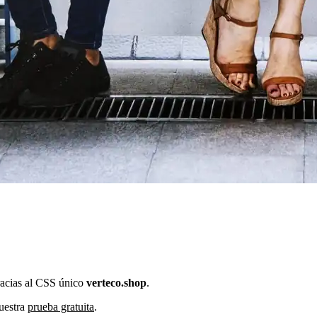
acias al CSS único
verteco.shop
.
uestra
prueba gratuita
.