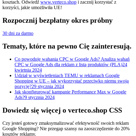
kosztach. Odwiedź
www.verteco.shop
i zacznij korzystać z
korzyści, jakie umożliwiła UE!
Rozpocznij bezpłatny okres próbny
30 dni za darmo
Tematy, które na pewno Cię zainteresują.
Co powoduje wahania CPC w Google Ads? Analiza wahań
CPC w Google Ads dla reklam z listą produktów (PLA)
24
kwietnia 2024
Udział w wyświetleniach TEMU w reklamach Google
Shopping w UE – jak wykorzystać przeciwko niemu swoją
pozycję?
29 stycznia 2024
Jak skonfigurować kampanie Performance Max w Google
Ads?
9 stycznia 2024
Dowiedz się więcej o verteco.shop CSS
Czy jesteś gotowy zmaksymalizować efektywność swoich reklam
Google Shopping? Nie przegap szansy na zaoszczędzenie do 20%
kosztów reklamy.