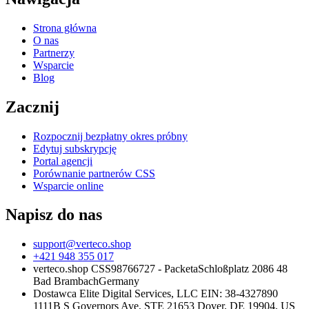
Strona główna
O nas
Partnerzy
Wsparcie
Blog
Zacznij
Rozpocznij bezpłatny okres próbny
Edytuj subskrypcję
Portal agencji
Porównanie partnerów CSS
Wsparcie online
Napisz do nas
support@verteco.shop
+421 948 355 017
verteco.shop CSS
98766727 - Packeta
Schloßplatz 2
086 48
Bad Brambach
Germany
Dostawca
Elite Digital Services, LLC
EIN: 38-4327890
1111B S Governors Ave, STE 21653
Dover, DE 19904, US