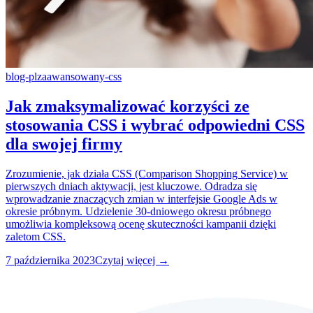
blog-pl
zaawansowany-css
Jak zmaksymalizować korzyści ze
stosowania CSS i wybrać odpowiedni CSS
dla swojej firmy
Zrozumienie, jak działa CSS (Comparison Shopping Service) w
pierwszych dniach aktywacji, jest kluczowe. Odradza się
wprowadzanie znaczących zmian w interfejsie Google Ads w
okresie próbnym. Udzielenie 30-dniowego okresu próbnego
umożliwia kompleksową ocenę skuteczności kampanii dzięki
zaletom CSS.
7 października 2023
Czytaj więcej →