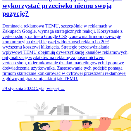
wykorzystać przeciwko niemu swoją
pozycję?
Dominacja reklamowa TEMU, szczególnie w reklamach w
Zakupach Google, wymaga strategicznych reakcji. Korzystanie z
verteco.shop, partnera Google CSS, zapewnia firmom przewagę
konkurencyjną dzięki lepszej widoczności reklam i o 20%
wyższemu kosztowi kliknięcia. Strategie przeciwdziałania
wpływowi TEMU obejmują dywersyfikację kanałów reklamowych,
optymalizację wydatków na reklamę za pośrednictwem
verteco.shop, ukierunkowanie działań marketingowych i poprawę
doświadczenia użytkownika. Zastosowanie tych podejść pomaga
firmom skutecznie konkurować w cyfrowej przestrzeni reklamowej
z głównymi graczami, takimi jak TEMU.
29 stycznia 2024
Czytaj więcej →