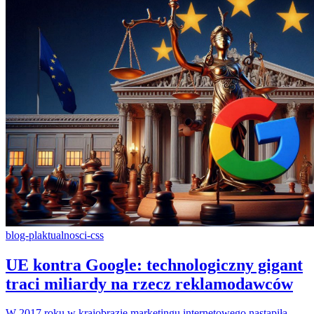
blog-pl
aktualnosci-css
UE kontra Google: technologiczny gigant
traci miliardy na rzecz reklamodawców
W 2017 roku w krajobrazie marketingu internetowego nastąpiła