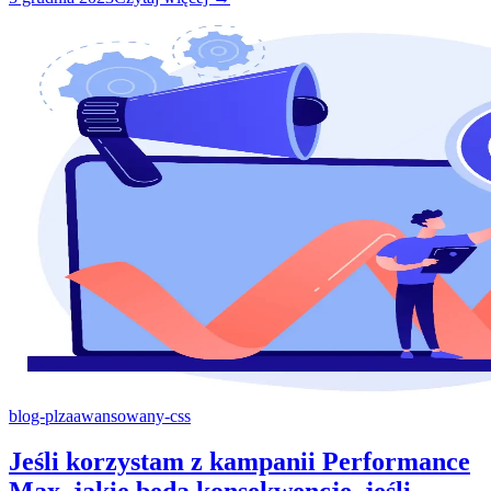
blog-pl
zaawansowany-css
Jeśli korzystam z kampanii Performance