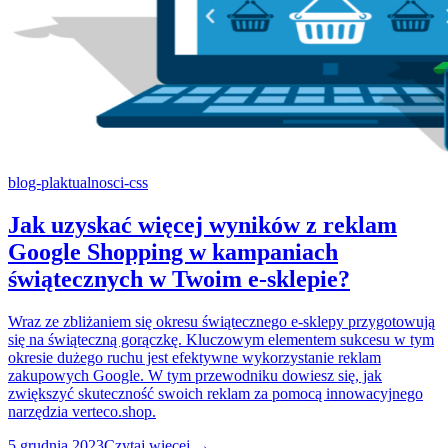
blog-pl
aktualnosci-css
Jak uzyskać więcej wyników z reklam
Google Shopping w kampaniach
świątecznych w Twoim e-sklepie?
Wraz ze zbliżaniem się okresu świątecznego e-sklepy przygotowują
się na świąteczną gorączkę. Kluczowym elementem sukcesu w tym
okresie dużego ruchu jest efektywne wykorzystanie reklam
zakupowych Google. W tym przewodniku dowiesz się, jak
zwiększyć skuteczność swoich reklam za pomocą innowacyjnego
narzędzia verteco.shop.
5 grudnia 2023
Czytaj więcej →