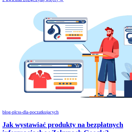
blog-pl
css-dla-poczatkujacych
Jak wystawiać produkty na bezpłatnych