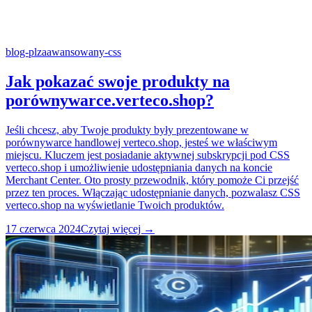
blog-pl
zaawansowany-css
Jak pokazać swoje produkty na
porównywarce.verteco.shop?
Jeśli chcesz, aby Twoje produkty były prezentowane w
porównywarce handlowej verteco.shop, jesteś we właściwym
miejscu. Kluczem jest posiadanie aktywnej subskrypcji pod CSS
verteco.shop i umożliwienie udostępniania danych na koncie
Merchant Center. Oto prosty przewodnik, który pomoże Ci przejść
przez ten proces. Włączając udostępnianie danych, pozwalasz CSS
verteco.shop na wyświetlanie Twoich produktów.
17 czerwca 2024
Czytaj więcej →