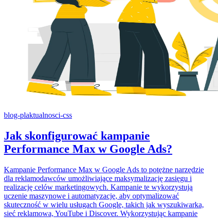
blog-pl
aktualnosci-css
Jak skonfigurować kampanie
Performance Max w Google Ads?
Kampanie Performance Max w Google Ads to potężne narzędzie
dla reklamodawców umożliwiające maksymalizację zasięgu i
realizację celów marketingowych. Kampanie te wykorzystują
uczenie maszynowe i automatyzację, aby optymalizować
skuteczność w wielu usługach Google, takich jak wyszukiwarka,
sieć reklamowa, YouTube i Discover. Wykorzystując kampanie