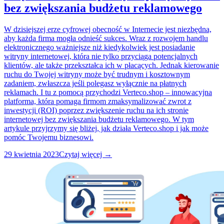
bez zwiększania budżetu reklamowego
W dzisiejszej erze cyfrowej obecność w Internecie jest niezbędna,
aby każda firma mogła odnieść sukces. Wraz z rozwojem handlu
elektronicznego ważniejsze niż kiedykolwiek jest posiadanie
witryny internetowej, która nie tylko przyciąga potencjalnych
klientów, ale także przekształca ich w płacących. Jednak kierowanie
ruchu do Twojej witryny może być trudnym i kosztownym
zadaniem, zwłaszcza jeśli polegasz wyłącznie na płatnych
reklamach. I tu z pomocą przychodzi Verteco.shop – innowacyjna
platforma, która pomaga firmom zmaksymalizować zwrot z
inwestycji (ROI) poprzez zwiększenie ruchu na ich stronie
internetowej bez zwiększania budżetu reklamowego. W tym
artykule przyjrzymy się bliżej, jak działa Verteco.shop i jak może
pomóc Twojemu biznesowi.
29 kwietnia 2023
Czytaj więcej →