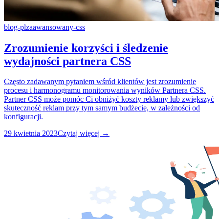
blog-pl
zaawansowany-css
Zrozumienie korzyści i śledzenie
wydajności partnera CSS
Często zadawanym pytaniem wśród klientów jest zrozumienie
procesu i harmonogramu monitorowania wyników Partnera CSS.
Partner CSS może pomóc Ci obniżyć koszty reklamy lub zwiększyć
skuteczność reklam przy tym samym budżecie, w zależności od
konfiguracji.
29 kwietnia 2023
Czytaj więcej →