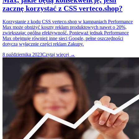
Max, jakie będą konsekwencje, jeśli
zacznę korzystać z CSS verteco.shop?
Korzystanie z kodu CSS verteco.shop w kampaniach Performance
Max może obniżyć koszty reklam produktowych nawet o 20%,
zwiększając ogólną efektywność. Ponieważ jednak Performance
Max obejmuje również inne sieci Google, pełne oszczędności
dotyczą wyłącznie części reklam Zakupy.
8 października 2023
Czytaj więcej →