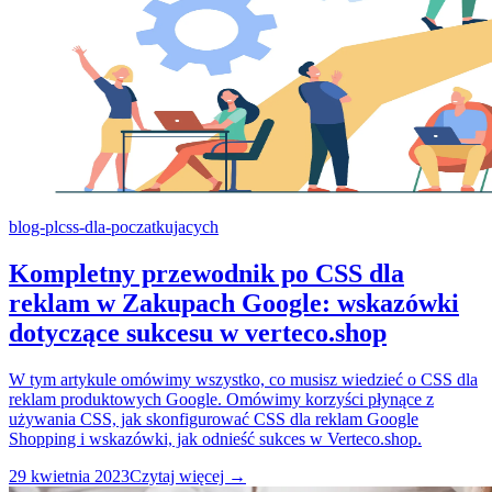
blog-pl
css-dla-poczatkujacych
Kompletny przewodnik po CSS dla
reklam w Zakupach Google: wskazówki
dotyczące sukcesu w verteco.shop
W tym artykule omówimy wszystko, co musisz wiedzieć o CSS dla
reklam produktowych Google. Omówimy korzyści płynące z
używania CSS, jak skonfigurować CSS dla reklam Google
Shopping i wskazówki, jak odnieść sukces w Verteco.shop.
29 kwietnia 2023
Czytaj więcej →