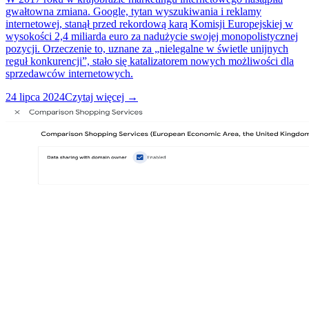
gwałtowna zmiana. Google, tytan wyszukiwania i reklamy
internetowej, stanął przed rekordową karą Komisji Europejskiej w
wysokości 2,4 miliarda euro za nadużycie swojej monopolistycznej
pozycji. Orzeczenie to, uznane za „nielegalne w świetle unijnych
reguł konkurencji”, stało się katalizatorem nowych możliwości dla
sprzedawców internetowych.
24 lipca 2024
Czytaj więcej →