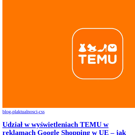
blog-pl
aktualnosci-css
Udział w wyświetleniach TEMU w
reklamach Google Shopping w UE – jak