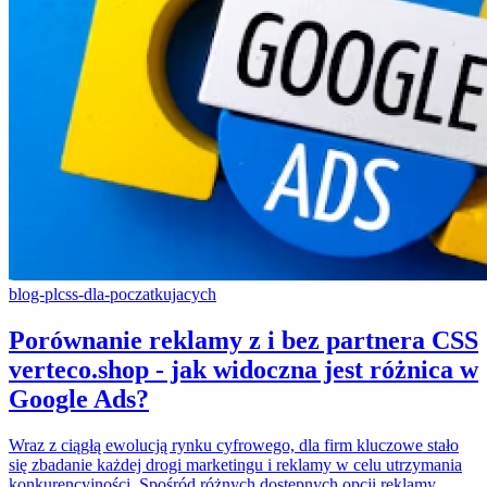
blog-pl
css-dla-poczatkujacych
Porównanie reklamy z i bez partnera CSS
verteco.shop - jak widoczna jest różnica w
Google Ads?
Wraz z ciągłą ewolucją rynku cyfrowego, dla firm kluczowe stało
się zbadanie każdej drogi marketingu i reklamy w celu utrzymania
konkurencyjności. Spośród różnych dostępnych opcji reklamy