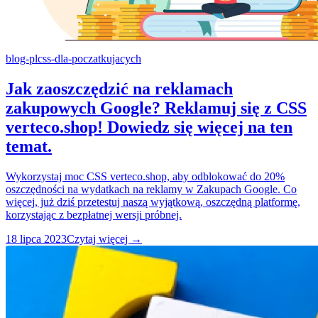
blog-pl
css-dla-poczatkujacych
Jak zaoszczędzić na reklamach
zakupowych Google? Reklamuj się z CSS
verteco.shop! Dowiedz się więcej na ten
temat.
Wykorzystaj moc CSS verteco.shop, aby odblokować do 20%
oszczędności na wydatkach na reklamy w Zakupach Google. Co
więcej, już dziś przetestuj naszą wyjątkową, oszczędną platformę,
korzystając z bezpłatnej wersji próbnej.
18 lipca 2023
Czytaj więcej →