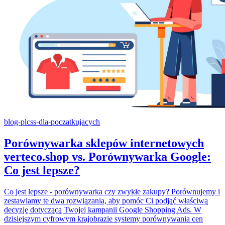
blog-pl
css-dla-poczatkujacych
Porównywarka sklepów internetowych
verteco.shop vs. Porównywarka Google:
Co jest lepsze?
Co jest lepsze - porównywarka czy zwykłe zakupy? Porównujemy i
zestawiamy te dwa rozwiązania, aby pomóc Ci podjąć właściwą
decyzję dotyczącą Twojej kampanii Google Shopping Ads. W
dzisiejszym cyfrowym krajobrazie systemy porównywania cen