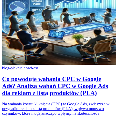
blog-pl
aktualnosci-css
Co powoduje wahania CPC w Google
Ads? Analiza wahań CPC w Google Ads
dla reklam z listą produktów (PLA)
Na wahania kosztu kliknięcia (CPC) w Google Ads, zwłaszcza w
przypadku reklam z listą produktów (PLA), wpływa mnóstwo
czynników, które mogą znacząco wpłynąć na skuteczność i