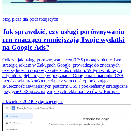
blog-pl
css-dla-poczatkujacych
Jak sprawdzić, czy usługi porównywania
cen znacząco zmniejszają Twoje wydatki
na Google Ads?
Odkryj, jak usługi porównywania cen (CSS) mogą zmienić Twoją
strategię reklam w Zakupach Google, prowadząc do znacznych
oszczędności i poprawy skuteczności reklam. W tym wnikliwym
artykule zagłębiamy się w przyznania Google na temat opłat CSS,
przedstawiamy konkretne dane z verteco.shop pokazujące
skuteczność zewnętrznych platform CSS i podkreślamy strategiczne
przyjęcie CSS przez największych reklamodawców w Europie.
2 kwietnia 2024
Czytaj więcej →