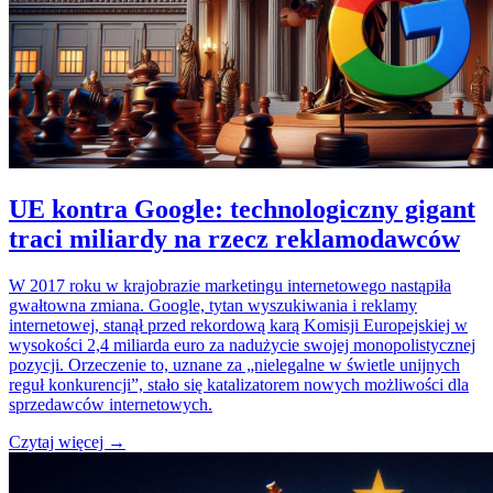
UE kontra Google: technologiczny gigant
traci miliardy na rzecz reklamodawców
W 2017 roku w krajobrazie marketingu internetowego nastąpiła
gwałtowna zmiana. Google, tytan wyszukiwania i reklamy
internetowej, stanął przed rekordową karą Komisji Europejskiej w
wysokości 2,4 miliarda euro za nadużycie swojej monopolistycznej
pozycji. Orzeczenie to, uznane za „nielegalne w świetle unijnych
reguł konkurencji”, stało się katalizatorem nowych możliwości dla
sprzedawców internetowych.
Czytaj więcej →