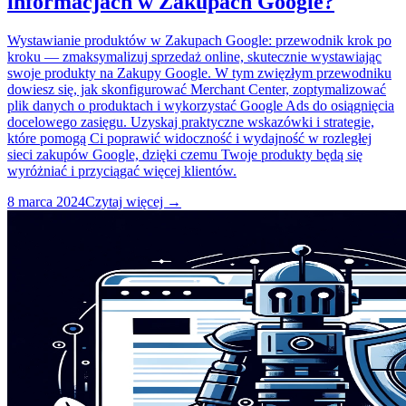
informacjach w Zakupach Google?
Wystawianie produktów w Zakupach Google: przewodnik krok po
kroku — zmaksymalizuj sprzedaż online, skutecznie wystawiając
swoje produkty na Zakupy Google. W tym zwięzłym przewodniku
dowiesz się, jak skonfigurować Merchant Center, zoptymalizować
plik danych o produktach i wykorzystać Google Ads do osiągnięcia
docelowego zasięgu. Uzyskaj praktyczne wskazówki i strategie,
które pomogą Ci poprawić widoczność i wydajność w rozległej
sieci zakupów Google, dzięki czemu Twoje produkty będą się
wyróżniać i przyciągać więcej klientów.
8 marca 2024
Czytaj więcej →