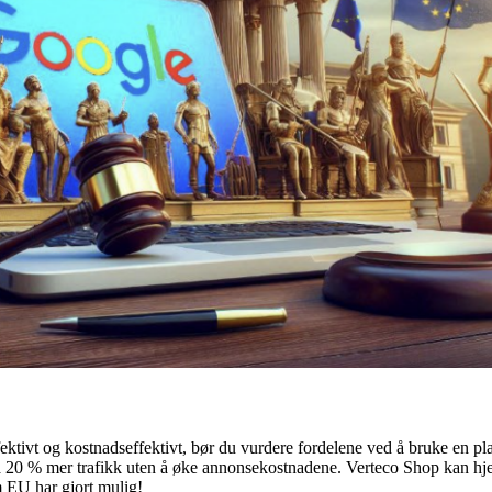
fektivt og kostnadseffektivt, bør du vurdere fordelene ved å bruke en p
få 20 % mer trafikk uten å øke annonsekostnadene. Verteco Shop kan hj
 EU har gjort mulig!