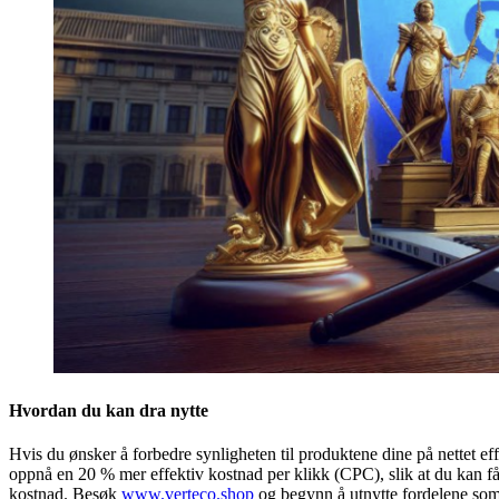
Hvordan du kan dra nytte
Hvis du ønsker å forbedre synligheten til produktene dine på nettet ef
oppnå en 20 % mer effektiv kostnad per klikk (CPC), slik at du kan 
kostnad. Besøk
www.verteco.shop
og begynn å utnytte fordelene som