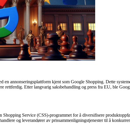
en annonseringsplattform kjent som Google Shopping. Dette systemet va
e rettferdig. Etter langvarig saksbehandling og press fra EU, ble Google
hopping Service (CSS)-programmet for å diversifisere produktoppføri
andlere og leverandører av prissammenligningstjenester til å konkurrere