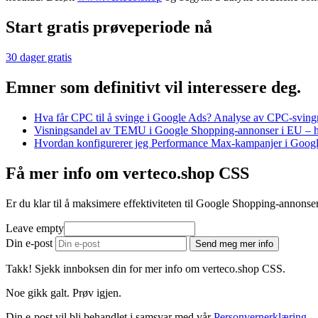
Start gratis prøveperiode nå
30 dager gratis
Emner som definitivt vil interessere deg.
Hva får CPC til å svinge i Google Ads? Analyse av CPC-sving
Visningsandel av TEMU i Google Shopping-annonser i EU – hvo
Hvordan konfigurerer jeg Performance Max-kampanjer i Goog
Få mer info om verteco.shop CSS
Er du klar til å maksimere effektiviteten til Google Shopping-annonse
Leave empty
Din e-post
Send meg mer info
Takk! Sjekk innboksen din for mer info om verteco.shop CSS.
Noe gikk galt. Prøv igjen.
Din e-post vil bli behandlet i samsvar med vår
Personvernerklæring
.