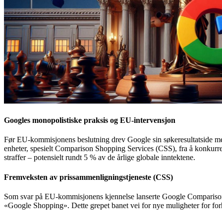
Googles monopolistiske praksis og EU-intervensjon
Før EU-kommisjonens beslutning drev Google sin søkeresultatside med 
enheter, spesielt Comparison Shopping Services (CSS), fra å konkurrer
straffer – potensielt rundt 5 % av de årlige globale inntektene.
Fremveksten av prissammenligningstjeneste (CSS)
Som svar på EU-kommisjonens kjennelse lanserte Google Comparison S
«Google Shopping». Dette grepet banet vei for nye muligheter for forh