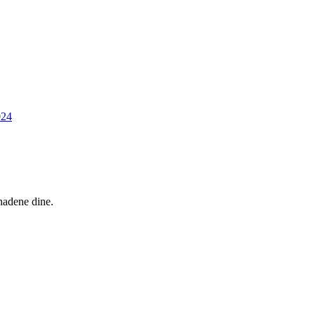
024
nadene dine.