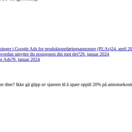
ninger i Google Ads for produktoppføringsannonser (PLAs)
24. april 2
rdan utnytter du posisjonen din mot det?
29. januar 2024
le Ads?
9. januar 2024
ne dine? Ikke gå glipp av sjansen til å spare opptil 20% på annonsekost