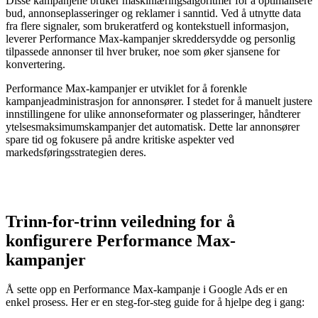
Disse kampanjene bruker maskinlæringsalgoritmer for å optimalisere
bud, annonseplasseringer og reklamer i sanntid. Ved å utnytte data
fra flere signaler, som brukeratferd og kontekstuell informasjon,
leverer Performance Max-kampanjer skreddersydde og personlig
tilpassede annonser til hver bruker, noe som øker sjansene for
konvertering.
Performance Max-kampanjer er utviklet for å forenkle
kampanjeadministrasjon for annonsører. I stedet for å manuelt justere
innstillingene for ulike annonseformater og plasseringer, håndterer
ytelsesmaksimumskampanjer det automatisk. Dette lar annonsører
spare tid og fokusere på andre kritiske aspekter ved
markedsføringsstrategien deres.
Trinn-for-trinn veiledning for å
konfigurere Performance Max-
kampanjer
Å sette opp en Performance Max-kampanje i Google Ads er en
enkel prosess. Her er en steg-for-steg guide for å hjelpe deg i gang: