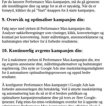
Før du lanserer Performance Max-kampanjen, må du gå gjennom
alle innstillingene dine og sørge for at alt er nøyaktig. Når du er
fornøyd, klikker du på "Start"-knappen for å starte kampanjen.
9. Overvåk og optimaliser kampanjen din:
Følg nøye med ytelsen til Performance Max-kampanjen din.
Analyser nøkkelberegninger som visninger, klikk, konverteringer og
kostnad per konvertering. Juster målrettingen, annonsereklamene og
budstrategien etter behov for å forbedre resultatene.
10. Kontinuerlig avgrens kampanjen din:
For å maksimere ytelsen til Performance Max-kampanjen din, test
og avgrens annonsene dine, målrettingsalternativer og budstrategier
regelmessig. Dra nytte av Google Ads sine maskinlæringsmuligheter
for å automatisere optimaliseringsprosessen og oppnå bedre
resultater.
Å konfigurere Performance Max-kampanjer i Google Ads kan
forbedre annonseringen din betraktelig. Ved å utnytte maskinlæring
og automatisering kan du nå ut til et bredere publikum og
optimalisere kampanjeresultatene dine på tvers av flere Google-
tjenester. Følg trinn-for-trinn-veiledningen ovenfor for å opprette og