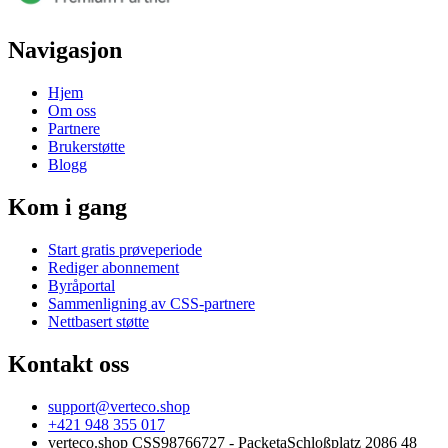
Navigasjon
Hjem
Om oss
Partnere
Brukerstøtte
Blogg
Kom i gang
Start gratis prøveperiode
Rediger abonnement
Byråportal
Sammenligning av CSS-partnere
Nettbasert støtte
Kontakt oss
support@verteco.shop
+421 948 355 017
verteco.shop CSS
98766727 - Packeta
Schloßplatz 2
086 48