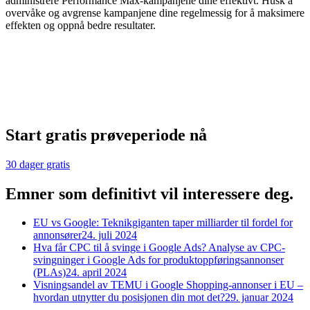
administrere Performance Max-kampanjene dine effektivt. Husk å
overvåke og avgrense kampanjene dine regelmessig for å maksimere
effekten og oppnå bedre resultater.
Start gratis prøveperiode nå
30 dager gratis
Emner som definitivt vil interessere deg.
EU vs Google: Teknikgiganten taper milliarder til fordel for
annonsører
24. juli 2024
Hva får CPC til å svinge i Google Ads? Analyse av CPC-
svingninger i Google Ads for produktoppføringsannonser
(PLAs)
24. april 2024
Visningsandel av TEMU i Google Shopping-annonser i EU –
hvordan utnytter du posisjonen din mot det?
29. januar 2024