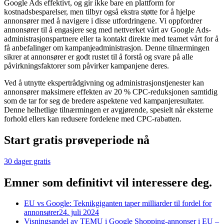
Google Ads effektivt, og gir ikke bare en plattform for
kostnadsbesparelser, men tilbyr også ekstra støtte for å hjelpe
annonsører med å navigere i disse utfordringene. Vi oppfordrer
annonsører til å engasjere seg med nettverket vårt av Google Ads-
administrasjonspartnere eller ta kontakt direkte med teamet vårt for å
få anbefalinger om kampanjeadministrasjon. Denne tilnærmingen
sikrer at annonsører er godt rustet til å forstå og svare på alle
påvirkningsfaktorer som påvirker kampanjene deres.
Ved å utnytte ekspertrådgivning og administrasjonstjenester kan
annonsører maksimere effekten av 20 % CPC-reduksjonen samtidig
som de tar for seg de bredere aspektene ved kampanjeresultater.
Denne helhetlige tilnærmingen er avgjørende, spesielt når eksterne
forhold ellers kan redusere fordelene med CPC-rabatten.
Start gratis prøveperiode nå
30 dager gratis
Emner som definitivt vil interessere deg.
EU vs Google: Teknikgiganten taper milliarder til fordel for
annonsører
24. juli 2024
Visningsandel av TEMU i Google Shopping-annonser i EU –