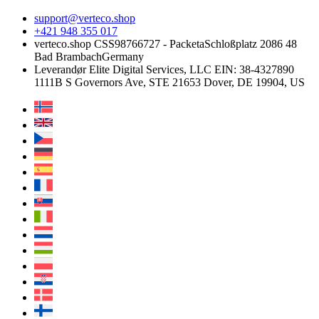
support@verteco.shop
+421 948 355 017
verteco.shop CSS
98766727 - Packeta
Schloßplatz 2
086 48
Bad Brambach
Germany
Leverandør
Elite Digital Services, LLC
EIN: 38-4327890
1111B S Governors Ave, STE 21653
Dover, DE 19904, US