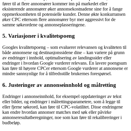
fører til at flere annonsører kommer inn på markedet eller
eksisterende annonsører øker annonsekostnadene sine for å fange
oppmerksomheten til potensielle kunder. Denne økte konkurransen
øker CPC ettersom flere annonsører byr mer aggressivt for de
samme søkeordene og annonseplasseringene.
5.
Variasjoner i kvalitetspoeng
Googles kvalitetspoeng – som evaluerer relevansen og kvaliteten til
både annonsene og destinasjonssidene dine – kan variere på grunn
av endringer i innhold, optimalisering av landingssider eller
endringer i hvordan Google vurderer relevans. En lavere poengsum
kan føre til høyere CPCer ettersom Google vurderer at annonsene er
mindre sannsynlige for å tilfredsstille brukernes forespørsel.
6.
Justeringer av annonseinnhold og målretting
Endringer i annonseinnhold, for eksempel oppdateringer av tekst
eller bilder, og endringer i målrettingsparametere, som å legge til
eller fjerne søkeord, kan føre til CPC-volatilitet. Disse endringene
kan endre hvordan annonser matches med søk eller påvirke
annonseresultatberegninger, noe som kan føre til rekalibreringer i
budbeløp.