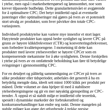
i ytelse, men også i markedsetterspørsel og lønnsomhet, noe som
krever tilpassede budbeløp. Dette granularitetsnivået er avgjørende
for å optimalisere CPC; Det betyr imidlertid også at eventuelle
justeringer eller optimaliseringer må gjøres på tvers av et potensielt
stort utvalg av produkter, som hver påvirker den totale CPC-
variasjonen.
Individuell produktytelse kan variere mye innenfor et stort lager.
Høyytende produkter kan oppnå bedre synlighet og lavere CPC på
grunn av høyere klikkfrekvenser (CTR) og konverteringsfrekvenser,
som forbedrer kvalitetspoengene. I motsetning til dette kan
produkter med lavere ytelsesverdier se høyere CPCer som en
kompenserende mekanisme for å øke synligheten. Denne forskjellen
i ytelse på tvers av en omfattende beholdning kan føre til betydelige
svingninger i gjennomsnittlig CPC.
For en detaljert og pålitelig sammenligning av CPCer på tvers av
ulike produkter eller tidsperioder, anbefales det generelt å ha en
betydelig mengde data, ideelt sett minst 1000 klikk per produkt per
måned. Dette volumet av data hjelper til med å stabilisere
ytelsesberegningene og gir en mer nøyaktig gjenspeiling av CPC-
trender. Å oppnå et så stabilt miljø er imidlertid ofte teoretisk,
spesielt i dynamiske markeder der forbrukeratferd og
konkurransehandlinger kan endre seg raskt. Denne mangelen på
stabile miljøer kan gjøre det utfordrende å trekke presise