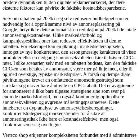
bredere dynamikken til den digitale reklamemarkedet, der flere
eksterne faktorer kan påvirke de faktiske kostnadsbesparelsene.
Selv om rabatten på 20 % i seg selv reduserer budbeløpet som er
nødvendig for å oppnå samme nivå av annonseplassering på
Google, betyr ikke dette automatisk en reduksjon på 20 % i de totale
annonseringskostnadene. Ulike markedsforhold og
kampanjespesifikasjoner kan redusere effektiviteten til denne
rabatten. For eksempel kan en økning i markedsetterspørselen,
inntoget av nye konkurrenter, den sesongmessige karakteren til visse
produkter eller en nedgang i annonsekvaliteten føre til høyere CPC-
rater. I slike scenarier, selv med en rabattert budsats, kan den faktiske
CPC-en som betales av annonsører, være mer på linje med, eller til
og med overstige, typiske markedspriser. Å forstå og dempe disse
påvirkningene krever en omfattende annonseringsstrategi som
strekker seg utover bare å utnytte en CPC-rabatt. Det er avgjørende
for annonsører å ikke bare tilpasse strategiene sine som svar på
endrede markedsforhold, men også å kontinuerlig optimalisere
annonsekvaliteten og avgrense målrettingsparametere. Dette
innebærer en dyp analyse av annonseytelsesberegninger,
konkurrentstrategier og markedstrender for å sikre at
annonseringstiltak ikke bare er kostnadseffektive, men også
konkurransemessig overlegne.
Verteco.shop erkjenner kompleksiteten forbundet med å administrere