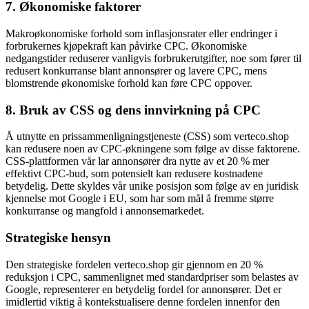
7.
Økonomiske faktorer
Makroøkonomiske forhold som inflasjonsrater eller endringer i
forbrukernes kjøpekraft kan påvirke CPC. Økonomiske
nedgangstider reduserer vanligvis forbrukerutgifter, noe som fører til
redusert konkurranse blant annonsører og lavere CPC, mens
blomstrende økonomiske forhold kan føre CPC oppover.
8.
Bruk av CSS og dens innvirkning på CPC
Å utnytte en prissammenligningstjeneste (CSS) som verteco.shop
kan redusere noen av CPC-økningene som følge av disse faktorene.
CSS-plattformen vår lar annonsører dra nytte av et 20 % mer
effektivt CPC-bud, som potensielt kan redusere kostnadene
betydelig. Dette skyldes vår unike posisjon som følge av en juridisk
kjennelse mot Google i EU, som har som mål å fremme større
konkurranse og mangfold i annonsemarkedet.
Strategiske hensyn
Den strategiske fordelen verteco.shop gir gjennom en 20 %
reduksjon i CPC, sammenlignet med standardpriser som belastes av
Google, representerer en betydelig fordel for annonsører. Det er
imidlertid viktig å kontekstualisere denne fordelen innenfor den