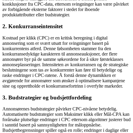
konklusjoner fra CPC-data, ettersom svingninger kan være påvirket
av forbigående eksterne faktorer i stedet for iboende
produktattributter eller budstrategier.
2.
Konkurranseintensitet
Kostnad per klikk (CPC) er en kritisk beregning i digital
annonsering som er svært utsatt for svingninger basert på
konkurrentens atferd. Denne følsomheten stammer fra den
konkurransedyktige karakteren til annonseauksjoner, der flere
annonsører byr på de samme søkeordene for å sikre førsteklasses
annonseplasseringer. Intensiteten av konkurransen og de strategiske
beslutningene som tas av konkurrenter kan føre til betydelige og
raske endringer i CPC-ratene. Å forstå denne dynamikken er
avgjørende for annonsører som ønsker å optimalisere kampanjene
sine og opprettholde et konkurransefortrinn i overfylte markeder.
3.
Budstrategier og budsjettfordeling
Annonsørenes budstrategier påvirker CPC-nivåene betydelig.
Automatiserte budstrategier som Maksimer klikk eller Mål-CPA kan
forårsake plutselige endringer i CPC ettersom algoritmer justerer bud
i sanntid basert på sannsynligheten for måloppnåelse.
Budsjettbegrensninger spiller også en rolle; endringer i daglige eller