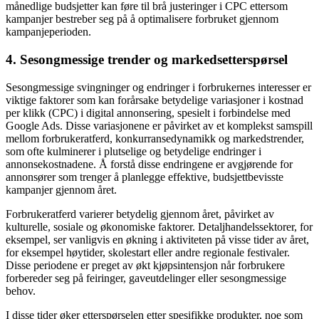
månedlige budsjetter kan føre til brå justeringer i CPC ettersom
kampanjer bestreber seg på å optimalisere forbruket gjennom
kampanjeperioden.
4.
Sesongmessige trender og markedsetterspørsel
Sesongmessige svingninger og endringer i forbrukernes interesser er
viktige faktorer som kan forårsake betydelige variasjoner i kostnad
per klikk (CPC) i digital annonsering, spesielt i forbindelse med
Google Ads. Disse variasjonene er påvirket av et komplekst samspill
mellom forbrukeratferd, konkurransedynamikk og markedstrender,
som ofte kulminerer i plutselige og betydelige endringer i
annonsekostnadene. Å forstå disse endringene er avgjørende for
annonsører som trenger å planlegge effektive, budsjettbevisste
kampanjer gjennom året.
Forbrukeratferd varierer betydelig gjennom året, påvirket av
kulturelle, sosiale og økonomiske faktorer. Detaljhandelssektorer, for
eksempel, ser vanligvis en økning i aktiviteten på visse tider av året,
for eksempel høytider, skolestart eller andre regionale festivaler.
Disse periodene er preget av økt kjøpsintensjon når forbrukere
forbereder seg på feiringer, gaveutdelinger eller sesongmessige
behov.
I disse tider øker etterspørselen etter spesifikke produkter, noe som