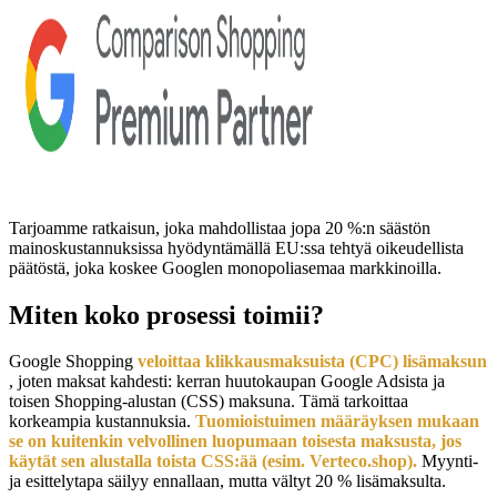
Tarjoamme ratkaisun, joka mahdollistaa jopa 20 %:n säästön
mainoskustannuksissa hyödyntämällä EU:ssa tehtyä oikeudellista
päätöstä, joka koskee Googlen monopoliasemaa markkinoilla.
Miten koko prosessi toimii?
Google Shopping
veloittaa klikkausmaksuista (CPC) lisämaksun
, joten maksat kahdesti: kerran huutokaupan Google Adsista ja
toisen Shopping-alustan (CSS) maksuna. Tämä tarkoittaa
korkeampia kustannuksia.
Tuomioistuimen määräyksen mukaan
se on kuitenkin velvollinen luopumaan toisesta maksusta, jos
käytät sen alustalla toista CSS:ää (esim. Verteco.shop).
Myynti-
ja esittelytapa säilyy ennallaan, mutta vältyt 20 % lisämaksulta.