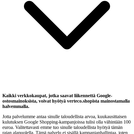
Kaikki verkkokaupat, jotka saavat liikennettä Google-
ostosmainoksista, voivat hyötyä verteco.shopista mainostamalla
halvemmalla.
Jotta palvelumme antaa sinulle taloudellista arvoa, kuukausittaisen
kulutuksen Google Shopping-kampanjoissa tulisi olla vähintään 100
euroa. Valitettavasti emme tuo sinulle taloudellista hyötyä tämän
rajan alapuolella. Tämä palvelu ei sisällä kampanjanhallintaa, joten