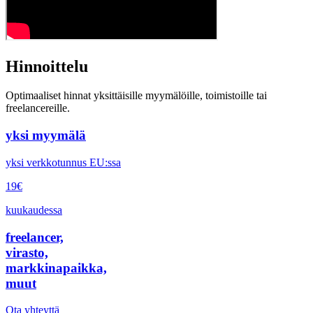
Hinnoittelu
Optimaaliset hinnat yksittäisille myymälöille, toimistoille tai
freelancereille.
yksi myymälä
yksi verkkotunnus EU:ssa
19€
kuukaudessa
freelancer,
virasto,
markkinapaikka,
muut
Ota yhteyttä