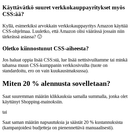
Käyttävätkö suuret verkkokauppayritykset myös
CSS:ää?
Kyllä, esimerkiksi arvokkain verkkokauppayritys Amazon käyttää
CSS-ohjelmaa. Luuletko, että Amazon olisi väärässä jossain niin
tärkeässä asiassa? 🙂
Oletko kiinnostunut CSS-aiheesta?
Jos haluat oppia lisää CSS:stä, lue lisää nettisivuiltamme tai minkä
tahansa muun CSS-kumppanin verkkosivuilta (tuote on
standardoitu, ero on vain kuukausimaksussa).
Miten 20 % alennusta sovelletaan?
Saat suuremman määrän klikkauksia samalla summalla, jonka olet
käyttänyt Shopping-mainoksiin.
tai
Saat saman määrän napsautuksia ja säästät 20 % kustannuksista
(kampanjoidesi budjetteja on pienennettävä manuaalisesti).