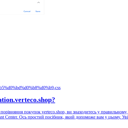
5%d0%bd%d0%b8%d0%b9-css
ion.verteco.shop?
порівняння покупок verteco.shop, ви знаходитесь у правильному 
nt Center. Ось простий посібник, який допоможе вам у цьому. Ув