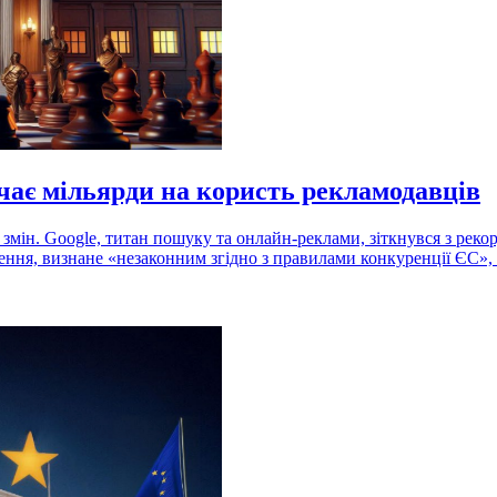
ачає мільярди на користь рекламодавців
мін. Google, титан пошуку та онлайн-реклами, зіткнувся з рекор
ення, визнане «незаконним згідно з правилами конкуренції ЄС»