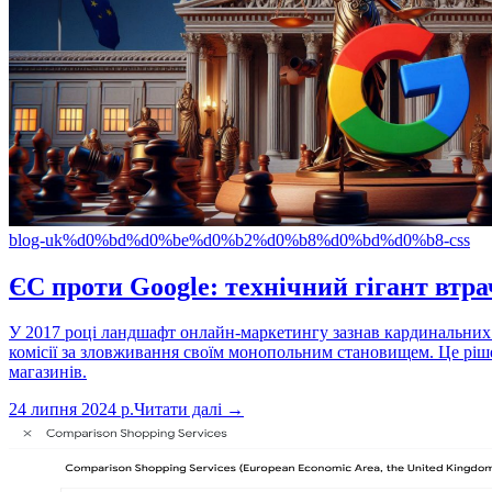
blog-uk
%d0%bd%d0%be%d0%b2%d0%b8%d0%bd%d0%b8-css
ЄС проти Google: технічний гігант втр
У 2017 році ландшафт онлайн-маркетингу зазнав кардинальних з
комісії за зловживання своїм монопольним становищем. Це ріш
магазинів.
24 липня 2024 р.
Читати далі →