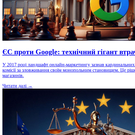
ЄС проти Google: технічний гігант втр
У 2017 році ландшафт онлайн-маркетингу зазнав кардинальних з
комісії за зловживання своїм монопольним становищем. Це ріш
магазинів.
Читати далі →