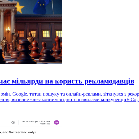
ачає мільярди на користь рекламодавців
мін. Google, титан пошуку та онлайн-реклами, зіткнувся з рекор
ення, визнане «незаконним згідно з правилами конкуренції ЄС»