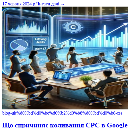
17 червня 2024 р.
Читати далі →
blog-uk
%d0%bd%d0%be%d0%b2%d0%b8%d0%bd%d0%b8-css
Що спричиняє коливання CPC в Google 