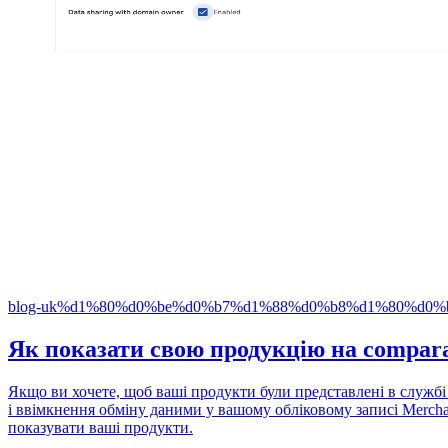
blog-uk
%d1%80%d0%be%d0%b7%d1%88%d0%b8%d1%80%d0%b
Як показати свою продукцію на comparat
Якщо ви хочете, щоб ваші продукти були представлені в службі 
і ввімкнення обміну даними у вашому обліковому записі Mercha
показувати ваші продукти.