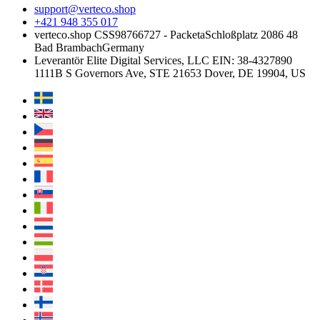
support@verteco.shop
+421 948 355 017
verteco.shop CSS
98766727 - Packeta
Schloßplatz 2
086 48
Bad Brambach
Germany
Leverantör
Elite Digital Services, LLC
EIN: 38-4327890
1111B S Governors Ave, STE 21653
Dover, DE 19904, US