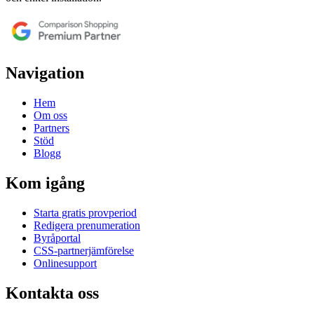
Navigation
Hem
Om oss
Partners
Stöd
Blogg
Kom igång
Starta gratis provperiod
Redigera prenumeration
Byråportal
CSS-partnerjämförelse
Onlinesupport
Kontakta oss