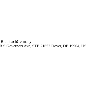
d Brambach
Germany
B S Governors Ave, STE 21653
Dover, DE 19904, US