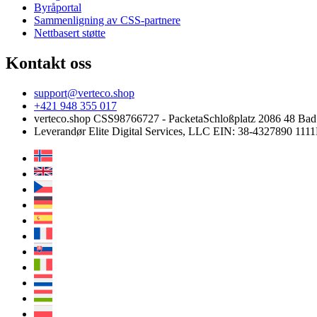
Byråportal
Sammenligning av CSS-partnere
Nettbasert støtte
Kontakt oss
support@verteco.shop
+421 948 355 017
verteco.shop CSS
98766727 - Packeta
Schloßplatz 2
086 48 Ba
Leverandør
Elite Digital Services, LLC
EIN: 38-4327890
1111