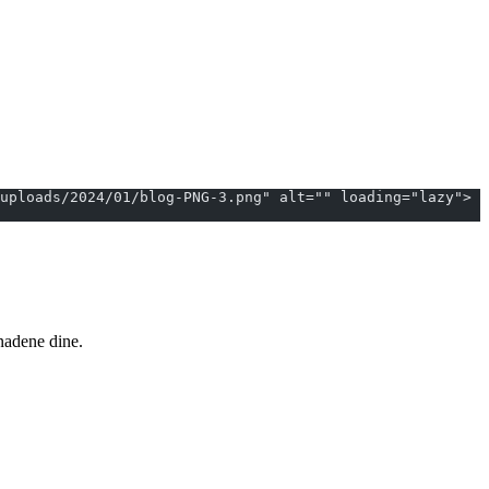
		
nadene dine.