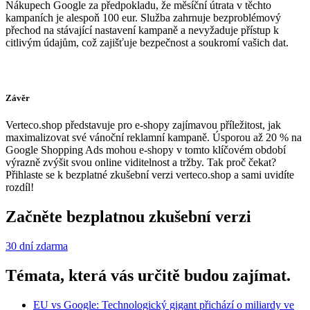
Nákupech Google za předpokladu, že měsíční útrata v těchto
kampaních je alespoň 100 eur. Služba zahrnuje bezproblémový
přechod na stávající nastavení kampaně a nevyžaduje přístup k
citlivým údajům, což zajišťuje bezpečnost a soukromí vašich dat.
Závěr
Verteco.shop představuje pro e-shopy zajímavou příležitost, jak
maximalizovat své vánoční reklamní kampaně. Úsporou až 20 % na
Google Shopping Ads mohou e-shopy v tomto klíčovém období
výrazně zvýšit svou online viditelnost a tržby. Tak proč čekat?
Přihlaste se k bezplatné zkušební verzi verteco.shop a sami uvidíte
rozdíl!
Začněte bezplatnou zkušební verzi
30 dní zdarma
Témata, která vás určitě budou zajímat.
EU vs Google: Technologický gigant přichází o miliardy ve