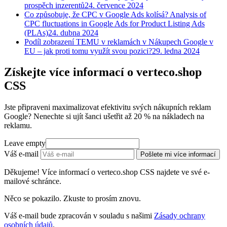
prospěch inzerentů
24. července 2024
Co způsobuje, že CPC v Google Ads kolísá? Analysis of
CPC fluctuations in Google Ads for Product Listing Ads
(PLAs)
24. dubna 2024
Podíl zobrazení TEMU v reklamách v Nákupech Google v
EU – jak proti tomu využít svou pozici?
29. ledna 2024
Získejte více informací o verteco.shop
CSS
Jste připraveni maximalizovat efektivitu svých nákupních reklam
Google? Nenechte si ujít šanci ušetřit až 20 % na nákladech na
reklamu.
Leave empty
Váš e-mail
Pošlete mi více informací
Děkujeme! Více informací o verteco.shop CSS najdete ve své e-
mailové schránce.
Něco se pokazilo. Zkuste to prosím znovu.
Váš e-mail bude zpracován v souladu s našimi
Zásady ochrany
osobních údajů
.