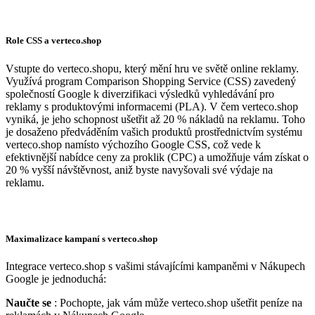
Role CSS a verteco.shop
Vstupte do verteco.shopu, který mění hru ve světě online reklamy.
Využívá program Comparison Shopping Service (CSS) zavedený
společností Google k diverzifikaci výsledků vyhledávání pro
reklamy s produktovými informacemi (PLA). V čem verteco.shop
vyniká, je jeho schopnost ušetřit až 20 % nákladů na reklamu. Toho
je dosaženo předváděním vašich produktů prostřednictvím systému
verteco.shop namísto výchozího Google CSS, což vede k
efektivnější nabídce ceny za proklik (CPC) a umožňuje vám získat o
20 % vyšší návštěvnost, aniž byste navyšovali své výdaje na
reklamu.
Maximalizace kampaní s verteco.shop
Integrace verteco.shop s vašimi stávajícími kampaněmi v Nákupech
Google je jednoduchá:
Naučte se
: Pochopte, jak vám může verteco.shop ušetřit peníze na