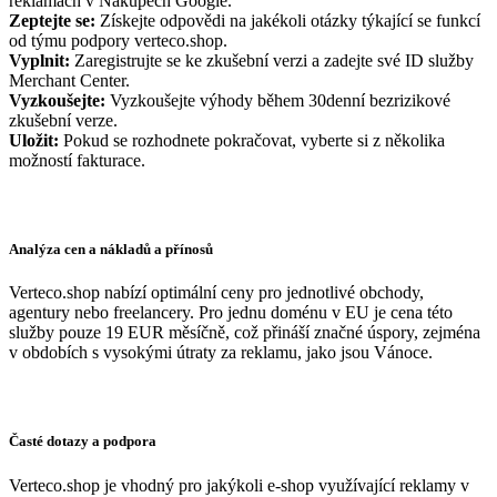
reklamách v Nákupech Google.
Zeptejte se:
Získejte odpovědi na jakékoli otázky týkající se funkcí
od týmu podpory verteco.shop.
Vyplnit:
Zaregistrujte se ke zkušební verzi a zadejte své ID služby
Merchant Center.
Vyzkoušejte:
Vyzkoušejte výhody během 30denní bezrizikové
zkušební verze.
Uložit:
Pokud se rozhodnete pokračovat, vyberte si z několika
možností fakturace.
Analýza cen a nákladů a přínosů
Verteco.shop nabízí optimální ceny pro jednotlivé obchody,
agentury nebo freelancery. Pro jednu doménu v EU je cena této
služby pouze 19 EUR měsíčně, což přináší značné úspory, zejména
v obdobích s vysokými útraty za reklamu, jako jsou Vánoce.
Časté dotazy a podpora
Verteco.shop je vhodný pro jakýkoli e-shop využívající reklamy v