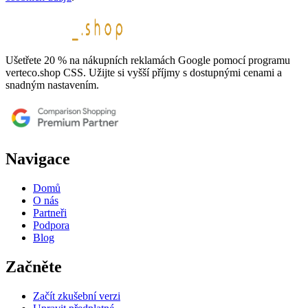
Ušetřete 20 % na nákupních reklamách Google pomocí programu
verteco.shop CSS. Užijte si vyšší příjmy s dostupnými cenami a
snadným nastavením.
Navigace
Domů
O nás
Partneři
Podpora
Blog
Začněte
Začít zkušební verzi