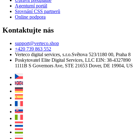
Upravit předplatné
Agenturní portál
Srovnání CSS partnerů
Online podpora
Kontaktujte nás
support@verteco.shop
+420 739 863 552
Verteco digital services, s.r.o.
Světova 523/1
180 00, Praha 8
Poskytovatel
Elite Digital Services, LLC
EIN: 38-4327890
1111B S Governors Ave, STE 21653
Dover, DE 19904, US