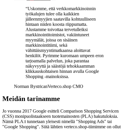
“
Uskomme, että verkkomarkkinoinnin
työkalujen tulee olla kaikkien
jälleenmyyjien saatavilla kohtuulliseen
hintaan niiden koosta riippumatta.
Alustamme toivottaa tervetulleiksi
markkinointitoimistot, vakiintuneet
myymälät, joissa on sisäinen
markkinointitiimi, sekä
vähittäismyyntimatkaansa aloittavat
henkilöt. Pyrimme kuromaan umpeen eron
tarjoamalla palvelun, joka parantaa
näkyvyyttä ja säästöjä tehokkaamman
klikkauskohtaisen hinnan avulla Google
Shopping -mainoksissa.
Norman Bystrican
Verteco.shop CMO
Meidän tarinamme
Jo vuonna 2017 Google esitteli Comparison Shopping Servicen
(CSS) monipuolistaakseen tuotemainosten (PLA) hakutuloksia.
Nämä PLA:t tunnetaan yleisesti nimellä "Shopping Ads" tai
"Google Shopping". Siitä lähtien verteco.shop-tiimimme on ollut