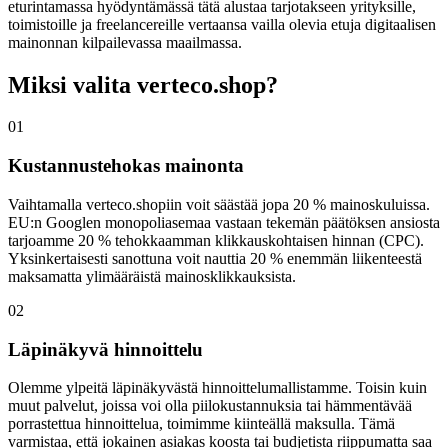
eturintamassa hyödyntämässä tätä alustaa tarjotakseen yrityksille,
toimistoille ja freelancereille vertaansa vailla olevia etuja digitaalisen
mainonnan kilpailevassa maailmassa.
Miksi valita verteco.shop?
01
Kustannustehokas mainonta
Vaihtamalla verteco.shopiin voit säästää jopa 20 % mainoskuluissa.
EU:n Googlen monopoliasemaa vastaan ​​tekemän päätöksen ansiosta
tarjoamme 20 % tehokkaamman klikkauskohtaisen hinnan (CPC).
Yksinkertaisesti sanottuna voit nauttia 20 % enemmän liikenteestä
maksamatta ylimääräistä mainosklikkauksista.
02
Läpinäkyvä hinnoittelu
Olemme ylpeitä läpinäkyvästä hinnoittelumallistamme. Toisin kuin
muut palvelut, joissa voi olla piilokustannuksia tai hämmentävää
porrastettua hinnoittelua, toimimme kiinteällä maksulla. Tämä
varmistaa, että jokainen asiakas koosta tai budjetista riippumatta saa