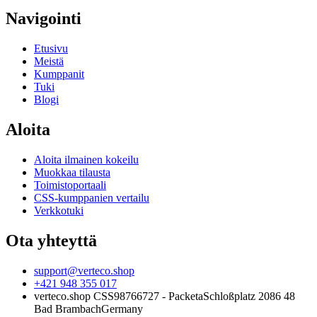
Navigointi
Etusivu
Meistä
Kumppanit
Tuki
Blogi
Aloita
Aloita ilmainen kokeilu
Muokkaa tilausta
Toimistoportaali
CSS-kumppanien vertailu
Verkkotuki
Ota yhteyttä
support@verteco.shop
+421 948 355 017
verteco.shop CSS
98766727 - Packeta
Schloßplatz 2
086 48
Bad Brambach
Germany