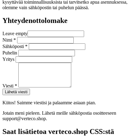
kysyttävää toiminnallisuuksista tai tarvitsetko apua asennuksessa,
olemme vain sähköpostin tai puhelun päässä.
Yhteydenottolomake
Leave empty
Nimi
*
Sähköposti
*
Puhelin
Yritys
Viesti
*
Lähetä viesti
Kiitos! Saimme viestisi ja palaamme asiaan pian.
Jotain meni pieleen. Lähetä meille sähköpostia osoitteeseen
support@verteco.shop
.
Saat lisätietoa verteco.shop CSS:stä