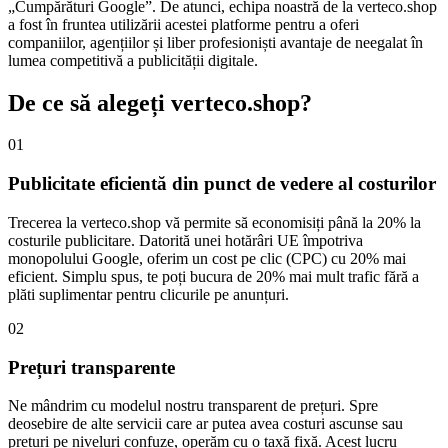
„Cumpărături Google”. De atunci, echipa noastră de la verteco.shop
a fost în fruntea utilizării acestei platforme pentru a oferi
companiilor, agențiilor și liber profesioniști avantaje de neegalat în
lumea competitivă a publicității digitale.
De ce să alegeți verteco.shop?
01
Publicitate eficientă din punct de vedere al costurilor
Trecerea la verteco.shop vă permite să economisiți până la 20% la
costurile publicitare. Datorită unei hotărâri UE împotriva
monopolului Google, oferim un cost pe clic (CPC) cu 20% mai
eficient. Simplu spus, te poți bucura de 20% mai mult trafic fără a
plăti suplimentar pentru clicurile pe anunțuri.
02
Prețuri transparente
Ne mândrim cu modelul nostru transparent de prețuri. Spre
deosebire de alte servicii care ar putea avea costuri ascunse sau
prețuri pe niveluri confuze, operăm cu o taxă fixă. Acest lucru