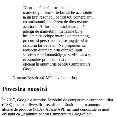
“
Considerăm că instrumentele de
marketing online ar trebui să fie accesibile
la un preț rezonabil pentru toți comercianții
cu amănuntul, indiferent de dimensiunea
acestora. Platforma noastră întâmpină
agenții de marketing, magazine bine
înființate cu echipe interne de marketing,
precum și persoane care se angajează în
călătoria lor de retail. Ne propunem să
reducem diferența prin oferirea unui
serviciu care îmbunătățește vizibilitatea și
economiile printr-un cost-pe-clic mai
eficient în anunțurile pentru Cumpărături
Google.
Norman Bystrican
CMO al verteco.shop
Povestea noastră
În 2017, Google a introdus Serviciul de comparare a cumpărăturilor
(CSS) pentru a diversifica rezultatele căutării pentru anunțurile cu
afișare de produse (PLA). Aceste APL-uri sunt cunoscute în mod
obișnuit ca „Anunțuri pentru Cumpărături Google” sau