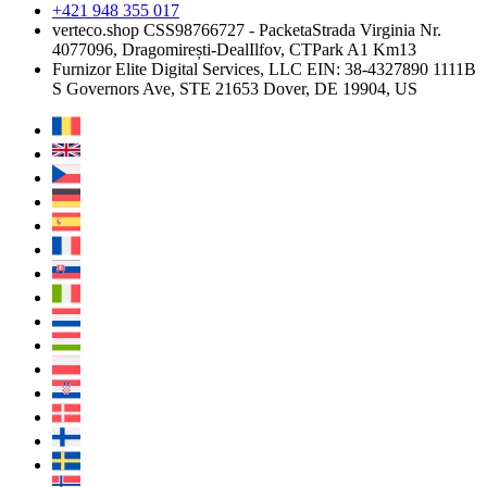
+421 948 355 017
verteco.shop CSS
98766727 - Packeta
Strada Virginia Nr.
4
077096, Dragomirești-Deal
Ilfov, CTPark A1 Km13
Furnizor
Elite Digital Services, LLC
EIN: 38-4327890
1111B
S Governors Ave, STE 21653
Dover, DE 19904, US