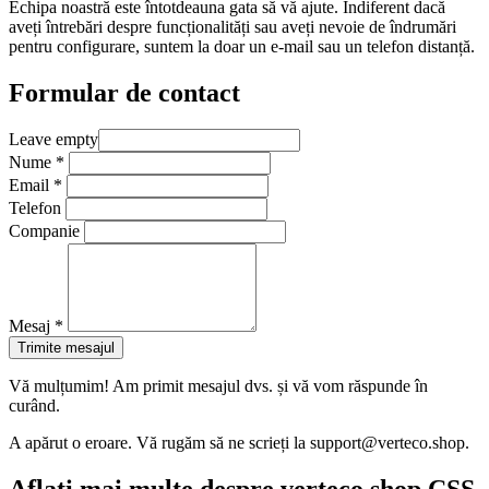
Echipa noastră este întotdeauna gata să vă ajute. Indiferent dacă
aveți întrebări despre funcționalități sau aveți nevoie de îndrumări
pentru configurare, suntem la doar un e-mail sau un telefon distanță.
Formular de contact
Leave empty
Nume
*
Email
*
Telefon
Companie
Mesaj
*
Trimite mesajul
Vă mulțumim! Am primit mesajul dvs. și vă vom răspunde în
curând.
A apărut o eroare. Vă rugăm să ne scrieți la
support@verteco.shop
.