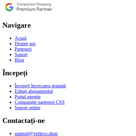
Navigare
Acasă
Despre noi
Parteneri
Suport
Blog
Începeți
Începeți încercarea gratuită
Editați abonamentul
Portal agenție
Comparație parteneri CSS
Suport online
Contactați-ne
support@verteco.shop