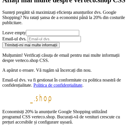
Aflați mai multe despre verteco.shop CSS
Sunteți pregătit să maximizați eficiența anunțurilor dvs. Google
Shopping? Nu ratați șansa de a economisi până la 20% din costurile
publicitare.
Leave empty
Email-ul dvs.
Trimiteți-mi mai multe informații
Mulțumim! Verificați căsuța de email pentru mai multe informații
despre verteco.shop CSS.
A apărut o eroare. Vă rugăm să încercați din nou.
Email-ul dvs. va fi gestionat în conformitate cu politica noastră de
confidențialitate.
Politica de confidențialitate
.
Economisiți 20% la anunțurile Google Shopping utilizând
programul CSS verteco.shop. Bucurați-vă de venituri crescute cu
prețuri accesibile și configurare ușoară.