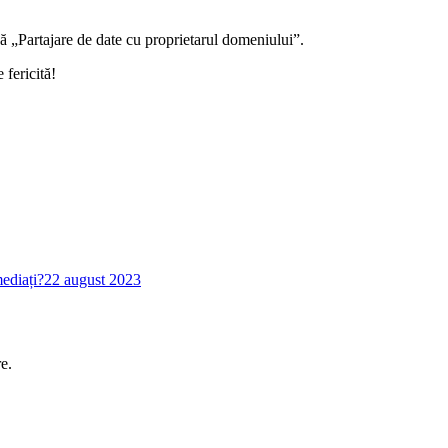
gă „Partajare de date cu proprietarul domeniului”.
fericită!
mediați?
22 august 2023
e.