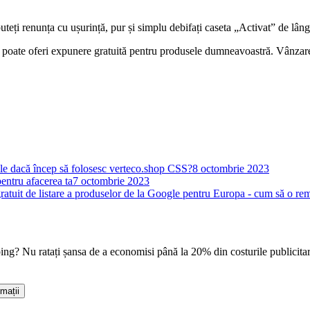
puteți renunța cu ușurință, pur și simplu debifați caseta „Activat” de lân
e poate oferi expunere gratuită pentru produsele dumneavoastră. Vânzare 
le dacă încep să folosesc verteco.shop CSS?
8 octombrie 2023
entru afacerea ta
7 octombrie 2023
gratuit de listare a produselor de la Google pentru Europa - cum să o re
ing? Nu ratați șansa de a economisi până la 20% din costurile publicitar
rmații