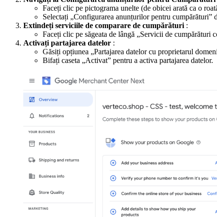
Faceți clic pe pictograma unelte (de obicei arată ca o roată
Selectați „Configurarea anunțurilor pentru cumpărături”
Extindeți serviciile de comparare de cumpărături
:
Faceți clic pe săgeata de lângă „Servicii de cumpărături 
Activați partajarea datelor
:
Găsiți opțiunea „Partajarea datelor cu proprietarul domeni
Bifați caseta „Activat” pentru a activa partajarea datelor.