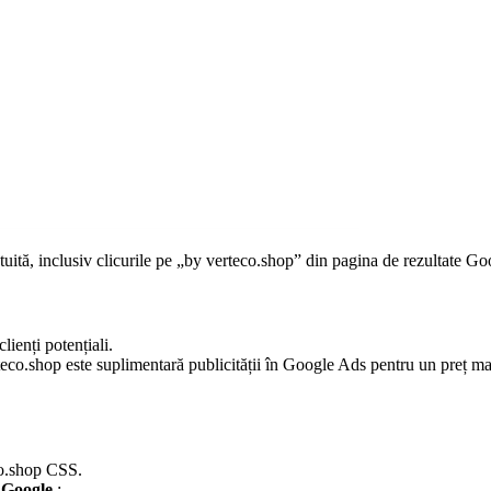
ită, inclusiv clicurile pe „by verteco.shop” din pagina de rezultate Go
lienți potențiali.
eco.shop este suplimentară publicității în Google Ads pentru un preț ma
co.shop CSS.
 Google
: