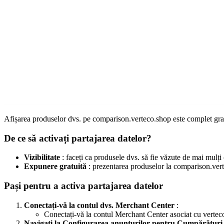
Afișarea produselor dvs. pe comparison.verteco.shop este complet gratu
De ce să activați partajarea datelor?
Vizibilitate
: faceți ca produsele dvs. să fie văzute de mai mulți c
Expunere gratuită
: prezentarea produselor la comparison.vert
Pași pentru a activa partajarea datelor
Conectați-vă la contul dvs. Merchant Center
:
Conectați-vă la contul Merchant Center asociat cu verte
Navigați la Configurarea anunțurilor pentru Cumpărături