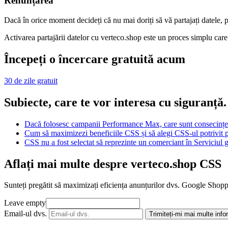
Renunțarea
Dacă în orice moment decideți că nu mai doriți să vă partajați datele, 
Activarea partajării datelor cu verteco.shop este un proces simplu car
Începeți o încercare gratuită acum
30 de zile gratuit
Subiecte, care te vor interesa cu siguranță.
Dacă folosesc campanii Performance Max, care sunt consecințe
Cum să maximizezi beneficiile CSS și să alegi CSS-ul potrivit p
CSS nu a fost selectat să reprezinte un comerciant în Serviciul 
Aflați mai multe despre verteco.shop CSS
Sunteți pregătit să maximizați eficiența anunțurilor dvs. Google Shopp
Leave empty
Email-ul dvs.
Trimiteți-mi mai multe info