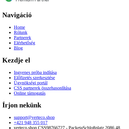
Navigáció
Home
Rólunk
Partnerek
Elérhetőség
Blog
Kezdje el
Ingyenes próba indítása
Előfizetés szerkesztése
Ügynökségi portál
CSS partnerek összehasonlítása
Online támogatás
Írjon nekünk
support@verteco.shop
+421 948 355 017
verteco.shop CSS
98766727 - Packeta
Schloßplatz 2
086 48