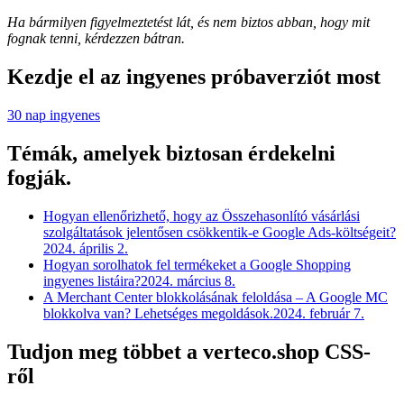
Ha bármilyen figyelmeztetést lát, és nem biztos abban, hogy mit
fognak tenni, kérdezzen bátran.
Kezdje el az ingyenes próbaverziót most
30 nap ingyenes
Témák, amelyek biztosan érdekelni
fogják.
Hogyan ellenőrizhető, hogy az Összehasonlító vásárlási
szolgáltatások jelentősen csökkentik-e Google Ads-költségeit?
2024. április 2.
Hogyan sorolhatok fel termékeket a Google Shopping
ingyenes listáira?
2024. március 8.
A Merchant Center blokkolásának feloldása – A Google MC
blokkolva van? Lehetséges megoldások.
2024. február 7.
Tudjon meg többet a verteco.shop CSS-
ről