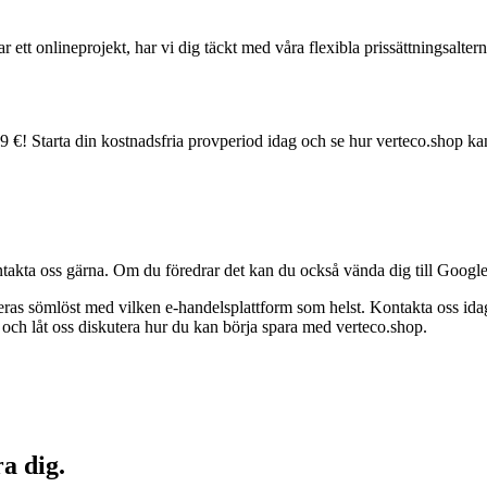
r ett onlineprojekt, har vi dig täckt med våra flexibla prissättningsaltern
€! Starta din kostnadsfria provperiod idag och se hur verteco.shop ka
ntakta oss gärna. Om du föredrar det kan du också vända dig till Googles
eras sömlöst med vilken e-handelsplattform som helst. Kontakta oss id
och låt oss diskutera hur du kan börja spara med verteco.shop.
a dig.