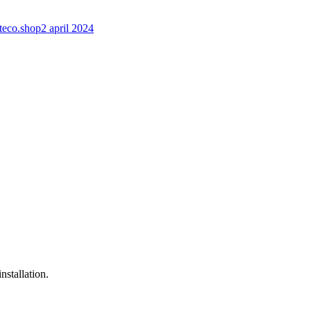
teco.shop
2 april 2024
stallation.