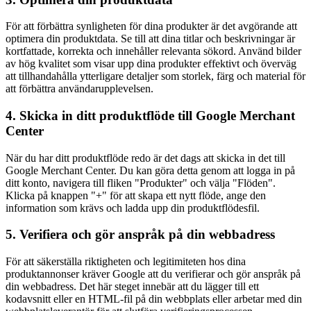
För att förbättra synligheten för dina produkter är det avgörande att
optimera din produktdata. Se till att dina titlar och beskrivningar är
kortfattade, korrekta och innehåller relevanta sökord. Använd bilder
av hög kvalitet som visar upp dina produkter effektivt och överväg
att tillhandahålla ytterligare detaljer som storlek, färg och material för
att förbättra användarupplevelsen.
4. Skicka in ditt produktflöde till Google Merchant
Center
När du har ditt produktflöde redo är det dags att skicka in det till
Google Merchant Center. Du kan göra detta genom att logga in på
ditt konto, navigera till fliken "Produkter" och välja "Flöden".
Klicka på knappen "+" för att skapa ett nytt flöde, ange den
information som krävs och ladda upp din produktflödesfil.
5. Verifiera och gör anspråk på din webbadress
För att säkerställa riktigheten och legitimiteten hos dina
produktannonser kräver Google att du verifierar och gör anspråk på
din webbadress. Det här steget innebär att du lägger till ett
kodavsnitt eller en HTML-fil på din webbplats eller arbetar med din