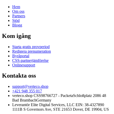
Hem
Om oss
Partners
Stöd
Blogg
Kom igång
Starta gratis provperiod
Redigera prenumeration
Byråportal
CSS-partnerjämförelse
Onlinesupport
Kontakta oss
support@verteco.shop
+421 948 355 017
verteco.shop CSS
98766727 - Packeta
Schloßplatz 2
086 48
Bad Brambach
Germany
Leverantör
Elite Digital Services, LLC
EIN: 38-4327890
1111B S Governors Ave, STE 21653
Dover, DE 19904, US