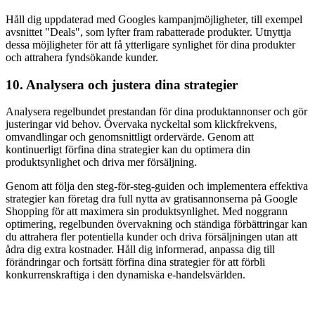
Håll dig uppdaterad med Googles kampanjmöjligheter, till exempel
avsnittet "Deals", som lyfter fram rabatterade produkter. Utnyttja
dessa möjligheter för att få ytterligare synlighet för dina produkter
och attrahera fyndsökande kunder.
10. Analysera och justera dina strategier
Analysera regelbundet prestandan för dina produktannonser och gör
justeringar vid behov. Övervaka nyckeltal som klickfrekvens,
omvandlingar och genomsnittligt ordervärde. Genom att
kontinuerligt förfina dina strategier kan du optimera din
produktsynlighet och driva mer försäljning.
Genom att följa den steg-för-steg-guiden och implementera effektiva
strategier kan företag dra full nytta av gratisannonserna på Google
Shopping för att maximera sin produktsynlighet. Med noggrann
optimering, regelbunden övervakning och ständiga förbättringar kan
du attrahera fler potentiella kunder och driva försäljningen utan att
ådra dig extra kostnader. Håll dig informerad, anpassa dig till
förändringar och fortsätt förfina dina strategier för att förbli
konkurrenskraftiga i den dynamiska e-handelsvärlden.