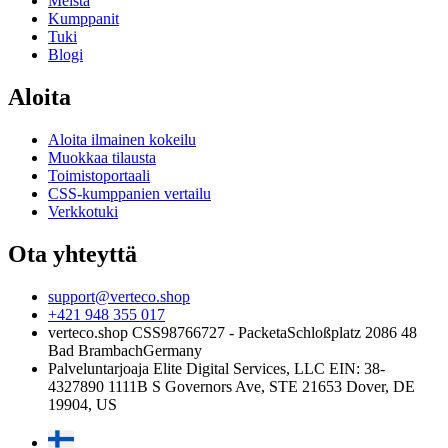
Meistä
Kumppanit
Tuki
Blogi
Aloita
Aloita ilmainen kokeilu
Muokkaa tilausta
Toimistoportaali
CSS-kumppanien vertailu
Verkkotuki
Ota yhteyttä
support@verteco.shop
+421 948 355 017
verteco.shop CSS
98766727 - Packeta
Schloßplatz 2
086 48
Bad Brambach
Germany
Palveluntarjoaja
Elite Digital Services, LLC
EIN: 38-
4327890
1111B S Governors Ave, STE 21653
Dover, DE
19904, US