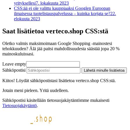
yrityksellesi
7. lokakuuta 2023
CSS:ää ei ole valittu kauppiaaksi Googlen Euroopan
ilmaisessa tuotelistauspalvelussa – kuinka korjata se?
22.
elokuuta 2023
Saat lisätietoa verteco.shop CSS:stä
Oletko valmis maksimoimaan Google Shopping -mainostesi
tehokkuuden? Älä jää paitsi mahdollisuudesta säästää jopa 20 %
mainoskuluissasi.
Leave empty
Sähköpostisi
Lähetä minulle lisätietoa
Kiitos! Löydät sähköpostistasi lisätietoa verteco.shop CSS:stä.
Jotain meni pieleen. Yritä uudelleen.
Sähköpostisi käsitellään tietosuojakäytäntömme mukaisesti
Tietosuojakäytäntö
.