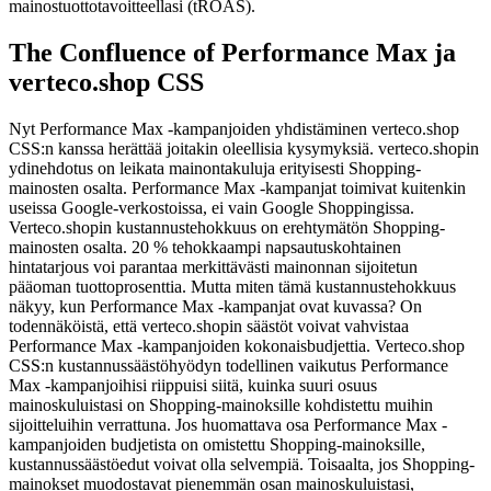
mainostuottotavoitteellasi (tROAS).
The Confluence of Performance Max ja
verteco.shop CSS
Nyt Performance Max -kampanjoiden yhdistäminen verteco.shop
CSS:n kanssa herättää joitakin oleellisia kysymyksiä. verteco.shopin
ydinehdotus on leikata mainontakuluja erityisesti Shopping-
mainosten osalta. Performance Max -kampanjat toimivat kuitenkin
useissa Google-verkostoissa, ei vain Google Shoppingissa.
Verteco.shopin kustannustehokkuus on erehtymätön Shopping-
mainosten osalta. 20 % tehokkaampi napsautuskohtainen
hintatarjous voi parantaa merkittävästi mainonnan sijoitetun
pääoman tuottoprosenttia. Mutta miten tämä kustannustehokkuus
näkyy, kun Performance Max -kampanjat ovat kuvassa? On
todennäköistä, että verteco.shopin säästöt voivat vahvistaa
Performance Max -kampanjoiden kokonaisbudjettia. Verteco.shop
CSS:n kustannussäästöhyödyn todellinen vaikutus Performance
Max -kampanjoihisi riippuisi siitä, kuinka suuri osuus
mainoskuluistasi on Shopping-mainoksille kohdistettu muihin
sijoitteluihin verrattuna. Jos huomattava osa Performance Max -
kampanjoiden budjetista on omistettu Shopping-mainoksille,
kustannussäästöedut voivat olla selvempiä. Toisaalta, jos Shopping-
mainokset muodostavat pienemmän osan mainoskuluistasi,