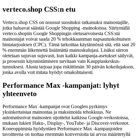
verteco.shop CSS:n etu
Verteco.shop CSS on noussut suosituksi ratkaisuksi mainostajille,
jotka haluavat säästää Google Shopping -mainoksissa. Siirtymällä
verteco.shopiin Google Shoppingin oletusarvoisesta CSS:stä
mainostajat voivat saada 20 % tehokkaamman napsautuskohtaisen
hintatarjouksen (CPC). Tämä tarkoittaa käytännössä sitä, että saat 20
% enemmän liikennettä lisäämättä mainoskulujasi. Lisäksi siirron
oletetaan sujuvan sujuvasti, kun kaikki kampanja-asetukset säilyvät,
ja prosessin käynnistämiseen tarvitaan vain Kauppiaskeskus-
tunnuksesi. Alusta tarjoaa jopa riskittömän 30 päivän kokeilujakson,
jonka avulla voit mitata hyödyt omakohtaisesti.
Performance Max -kampanjat: lyhyt
yhteenveto
Performance Max -kampanjat ovat Googlen pyrkimys
yksinkertaistaa mainontaa ja maksimoida tehokkuus. Ne
automatisoivat mainosten sijoittelut kaikissa Google-verkostoissa,
mukaan lukien Haku-, Display-, YouTube- ja Discover-verkostot.
Koneoppimista hyödyntäen Performance Max -kampanjoiden
tavoitteena on tuottaa enemmän konversioita tai arvoa määritetyllä