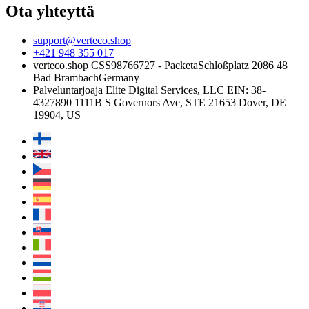
Ota yhteyttä
support@verteco.shop
+421 948 355 017
verteco.shop CSS
98766727 - Packeta
Schloßplatz 2
086 48
Bad Brambach
Germany
Palveluntarjoaja
Elite Digital Services, LLC
EIN: 38-
4327890
1111B S Governors Ave, STE 21653
Dover, DE
19904, US