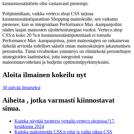
kustannussäästöetu olisi vastaavasti pienempi.
Pohjimmiltaan, vaikka verteco.shop CSS tarjoaa
kustannussäästöparatiisin Shopping-mainoksille, sen vaikutus
pienenee, kun se integroidaan Performance Max -kampanjoihin
niiden laajan mainosten sijoittelustrategian vuoksi. Verteco.shop
CSS:n koko 20 %:n kustannussäästöpotentiaali ei toteudu
Performance Max -kampanjoissa, joten mainostajien on ratkaisevan
tärkeää arvioida todelliset säästöt oman mainoskulujen jakautumisen
perusteella. Tämä vivahteikas ymmärrys on elintärkeää perusteltujen
strategioiden laatimiseksi, jotta integrointi vastaa
mainontatavoitteitasi ja budjetin optimointipyrkimyksiäsi.
Aloita ilmainen kokeilu nyt
30 päivää ilmaiseksi
Aiheita , jotka varmasti kiinnostavat
sinua.
Kuinka näyttää tuotteesi vertailu.verteco.shopissa?
17.
kesäkuuta 2024
Kuinka maksimoida CSS:n edut ja valita oikea CSS