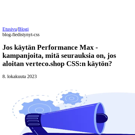
Etusivu
/
Blogi
blog-fi
edistynyt-css
Jos käytän Performance Max -
kampanjoita, mitä seurauksia on, jos
aloitan verteco.shop CSS:n käytön?
8. lokakuuta 2023