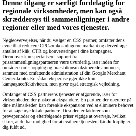
Denne tilgang er særligt fordelagtig for
regionale virksomheder, men kan også
skræddersys til sammenligninger i andre
regioner eller med vores tjenester.
Nøgleovervejelser, når du vælger en CSS-partner, omfatter dens
evne til at reducere CPC-omkostningerne markant og derved øge
antallet af klik, CTR og konverteringer i dine kampagner.
Derudover kan specialiseret support fra
prissammenligningspartneren være uvurderlig, især inden for
områder som shopping og præstationsmaksimerede annoncer,
sammen med omfattende administration af din Google Merchant
Center-konto. En sådan ekspertise øger ikke kun
kampagneeffektiviteten, men giver også strategisk vejledning.
Omfanget af CSS-partnerens tjenester er afgørende, især for
virksomheder, der ønsker at ekspandere. En partner, der opererer på
dine målmarkeder, kan forenkle ekspansion ved at eliminere behovet
for at søge nye lokale partnere. Desuden er faktorer som
prøveperioder og efterfølgende priser vigtige at overveje, hvilket
sikrer, at du har mulighed for at evaluere tjenesten, før du forpligter
dig fuldt ud.