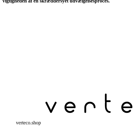
vigtigheden af ​​en skræddersyet udvælgelsesproces.
verteco.shop