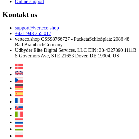
Online support
Kontakt os
support@verteco.shop
+421 948 355 017
verteco.shop CSS
98766727 - Packeta
Schloßplatz 2
086 48
Bad Brambach
Germany
Udbyder
Elite Digital Services, LLC
EIN: 38-4327890
1111B
S Governors Ave, STE 21653
Dover, DE 19904, US