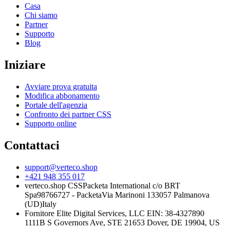
Casa
Chi siamo
Partner
Supporto
Blog
Iniziare
Avviare prova gratuita
Modifica abbonamento
Portale dell'agenzia
Confronto dei partner CSS
Supporto online
Contattaci
support@verteco.shop
+421 948 355 017
verteco.shop CSS
Packeta International c/o BRT
Spa
98766727 - Packeta
Via Marinoni 1
33057 Palmanova
(UD)
Italy
Fornitore
Elite Digital Services, LLC
EIN: 38-4327890
1111B S Governors Ave, STE 21653
Dover, DE 19904, US